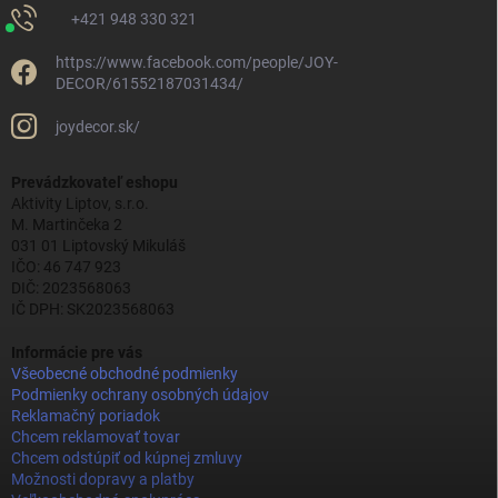
+421 948 330 321
https://www.facebook.com/people/JOY-
DECOR/61552187031434/
joydecor.sk/
Prevádzkovateľ eshopu
Aktivity Liptov, s.r.o.
M. Martinčeka 2
031 01 Liptovský Mikuláš
IČO: 46 747 923
DIČ: 2023568063
IČ DPH: SK2023568063
Informácie pre vás
Všeobecné obchodné podmienky
Podmienky ochrany osobných údajov
Reklamačný poriadok
Chcem reklamovať tovar
Chcem odstúpiť od kúpnej zmluvy
Možnosti dopravy a platby