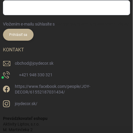
Vložením e-mailu súhlasíte s
podmienkami ochrany osobných údajov
Prihlásiť sa
KONTAKT
obchod
@
joydecor.sk
+421 948 330 321
https://www.facebook.com/people/JOY-
DECOR/61552187031434/
joydecor.sk/
Prevádzkovateľ eshopu
Aktivity Liptov, s.r.o.
M. Martinčeka 2