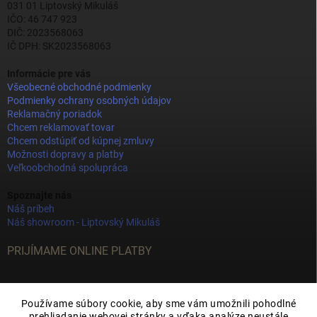
031 01 Liptovský Mikuláš
IČO: 46 747 923
DIČ: 2023568063
IČ DPH: SK2023568063
Informácie pre vás
Všeobecné obchodné podmienky
Podmienky ochrany osobných údajov
Reklamačný poriadok
Chcem reklamovať tovar
Chcem odstúpiť od kúpnej zmluvy
Možnosti dopravy a platby
Veľkoobchodná spolupráca
Spoznajte nás
Náš príbeh
Náš showroom - Liptovský Mikuláš
PRIJÍMAME ONLINE PLATBY
Používame súbory cookie, aby sme vám umožnili pohodlné
prehliadanie webovej stránky a vďaka analýze neustále