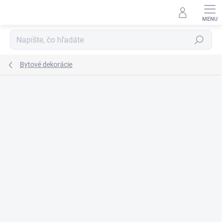
Prejsť
na
obsah
Hľadať
Bytové dekorácie