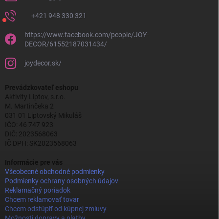
+421 948 330 321
https://www.facebook.com/people/JOY-
DECOR/61552187031434/
joydecor.sk/
Prevádzkovateľ eshopu
Aktivity Liptov, s.r.o.
M. Martinčeka 2
031 01 Liptovský Mikuláš
IČO: 46 747 923
DIČ: 2023568063
IČ DPH: SK2023568063
Informácie pre vás
Všeobecné obchodné podmienky
Podmienky ochrany osobných údajov
Reklamačný poriadok
Chcem reklamovať tovar
Chcem odstúpiť od kúpnej zmluvy
Možnosti dopravy a platby