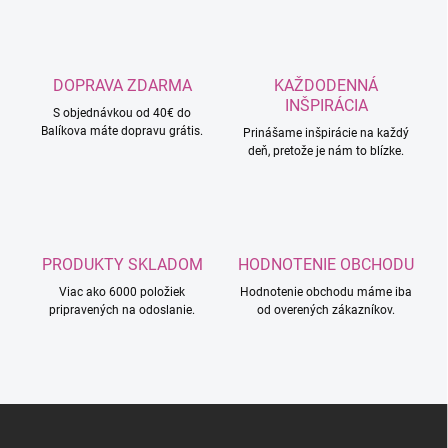
DOPRAVA ZDARMA
KAŽDODENNÁ
INŠPIRÁCIA
S objednávkou od 40€ do
Balíkova máte dopravu grátis.
Prinášame inšpirácie na každý
deň, pretože je nám to blízke.
PRODUKTY SKLADOM
HODNOTENIE OBCHODU
Viac ako 6000 položiek
Hodnotenie obchodu máme iba
pripravených na odoslanie.
od overených zákazníkov.
Z
á