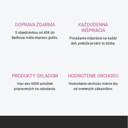
DOPRAVA ZDARMA
KAŽDODENNÁ
INŠPIRÁCIA
S objednávkou od 40€ do
Balíkova máte dopravu grátis.
Prinášame inšpirácie na každý
deň, pretože je nám to blízke.
PRODUKTY SKLADOM
HODNOTENIE OBCHODU
Viac ako 6000 položiek
Hodnotenie obchodu máme iba
pripravených na odoslanie.
od overených zákazníkov.
Z
á