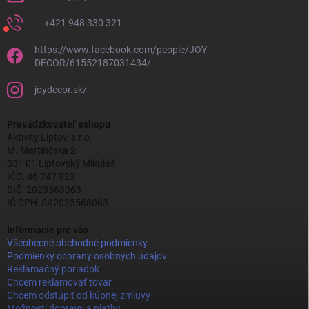
+421 948 330 321
https://www.facebook.com/people/JOY-
DECOR/61552187031434/
joydecor.sk/
Prevádzkovateľ eshopu
Aktivity Liptov, s.r.o.
M. Martinčeka 2
031 01 Liptovský Mikuláš
IČO: 46 747 923
DIČ: 2023568063
IČ DPH: SK2023568063
Informácie pre vás
Všeobecné obchodné podmienky
Podmienky ochrany osobných údajov
Reklamačný poriadok
Chcem reklamovať tovar
Chcem odstúpiť od kúpnej zmluvy
Možnosti dopravy a platby