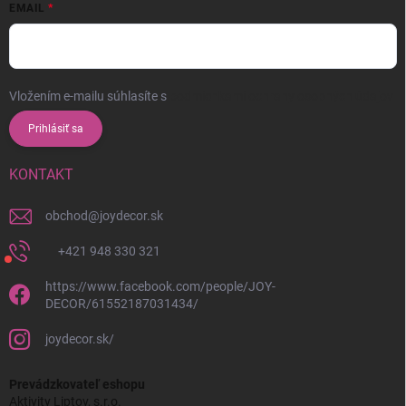
EMAIL
Vložením e-mailu súhlasíte s
podmienkami ochrany osobných údajov
Prihlásiť sa
KONTAKT
obchod
@
joydecor.sk
+421 948 330 321
https://www.facebook.com/people/JOY-
DECOR/61552187031434/
joydecor.sk/
Prevádzkovateľ eshopu
Aktivity Liptov, s.r.o.