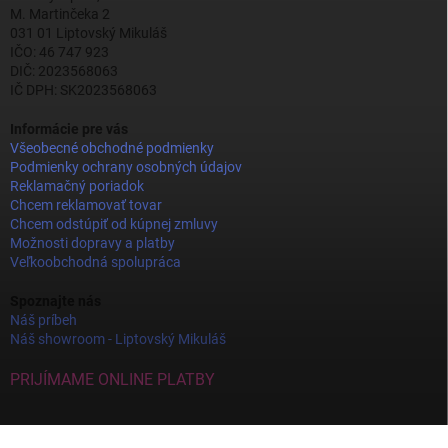
M. Martinčeka 2
031 01 Liptovský Mikuláš
IČO: 46 747 923
DIČ: 2023568063
IČ DPH: SK2023568063
Informácie pre vás
Všeobecné obchodné podmienky
Podmienky ochrany osobných údajov
Reklamačný poriadok
Chcem reklamovať tovar
Chcem odstúpiť od kúpnej zmluvy
Možnosti dopravy a platby
Veľkoobchodná spolupráca
Spoznajte nás
Náš príbeh
Náš showroom - Liptovský Mikuláš
PRIJÍMAME ONLINE PLATBY