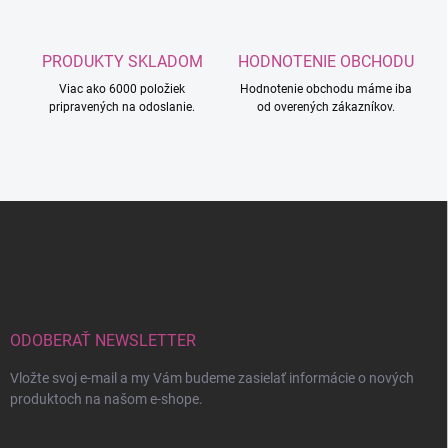
PRODUKTY SKLADOM
HODNOTENIE OBCHODU
Viac ako 6000 položiek
Hodnotenie obchodu máme iba
pripravených na odoslanie.
od overených zákazníkov.
Z
á
p
ä
t
i
e
ODOBERAŤ NEWSLETTER
Vložte svoj e-mail a my Vám budeme zasielať informácie o nových
produktoch na našom e-shope.