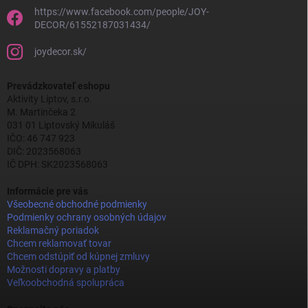
https://www.facebook.com/people/JOY-
DECOR/61552187031434/
joydecor.sk/
Prevádzkovateľ eshopu
Aktivity Liptov, s.r.o.
M. Martinčeka 2
031 01 Liptovský Mikuláš
IČO: 46 747 923
DIČ: 2023568063
IČ DPH: SK2023568063
Informácie pre vás
Všeobecné obchodné podmienky
Podmienky ochrany osobných údajov
Reklamačný poriadok
Chcem reklamovať tovar
Chcem odstúpiť od kúpnej zmluvy
Možnosti dopravy a platby
Veľkoobchodná spolupráca