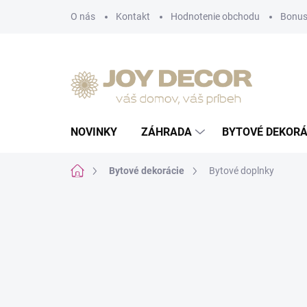
Prejsť
O nás
Kontakt
Hodnotenie obchodu
Bonus
na
obsah
NOVINKY
ZÁHRADA
BYTOVÉ DEKORÁ
Domov
Bytové dekorácie
Bytové doplnky