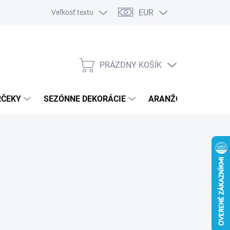
EUR
Veľkosť textu
PRÁZDNY KOŠÍK
NÁKUPNÝ
KOŠÍK
RČEKY
SEZÓNNE DEKORÁCIE
ARANŽOVACÍ MATER