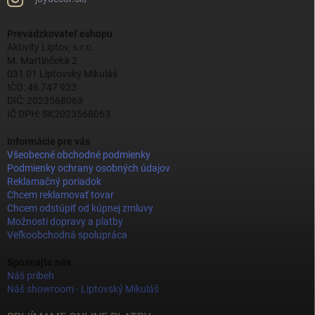
Prevádzkovateľ eshopu
Aktivity Liptov, s.r.o.
M. Martinčeka 2
031 01 Liptovský Mikuláš
IČO: 46 747 923
DIČ: 2023568063
IČ DPH: SK2023568063
Informácie pre vás
Všeobecné obchodné podmienky
Podmienky ochrany osobných údajov
Reklamačný poriadok
Chcem reklamovať tovar
Chcem odstúpiť od kúpnej zmluvy
Možnosti dopravy a platby
Veľkoobchodná spolupráca
Spoznajte nás
Náš príbeh
Náš showroom - Liptovský Mikuláš