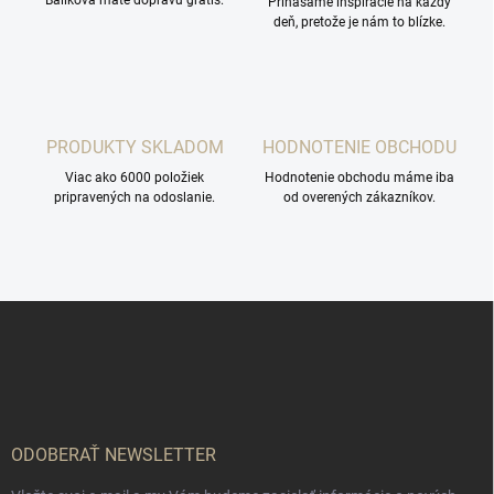
Balíkova máte dopravu grátis.
Prinášame inšpirácie na každý
deň, pretože je nám to blízke.
PRODUKTY SKLADOM
HODNOTENIE OBCHODU
Viac ako 6000 položiek
Hodnotenie obchodu máme iba
pripravených na odoslanie.
od overených zákazníkov.
Z
á
p
ä
t
i
e
ODOBERAŤ NEWSLETTER