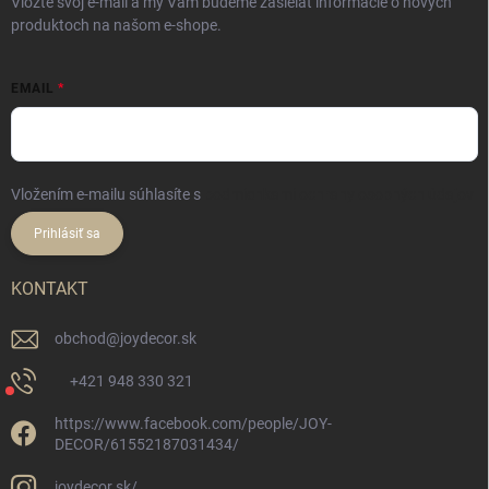
Vložte svoj e-mail a my Vám budeme zasielať informácie o nových
produktoch na našom e-shope.
EMAIL
Vložením e-mailu súhlasíte s
podmienkami ochrany osobných údajov
Prihlásiť sa
KONTAKT
obchod
@
joydecor.sk
+421 948 330 321
https://www.facebook.com/people/JOY-
DECOR/61552187031434/
joydecor.sk/