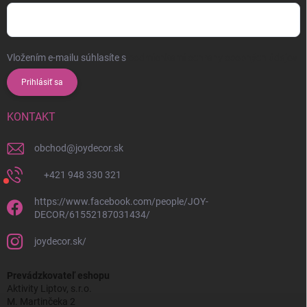
Vložením e-mailu súhlasíte s
podmienkami ochrany osobných údajov
Prihlásiť sa
KONTAKT
obchod
@
joydecor.sk
+421 948 330 321
https://www.facebook.com/people/JOY-
DECOR/61552187031434/
joydecor.sk/
Prevádzkovateľ eshopu
Aktivity Liptov, s.r.o.
M. Martinčeka 2