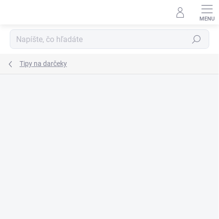
Prejsť
na
obsah
Hľadať
Tipy na darčeky