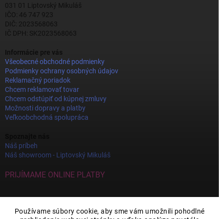
031 01 Liptovský Mikuláš
IČO: 46 747 923
DIČ: 2023568063
IČ DPH: SK2023568063
Informácie pre vás
Všeobecné obchodné podmienky
Podmienky ochrany osobných údajov
Reklamačný poriadok
Chcem reklamovať tovar
Chcem odstúpiť od kúpnej zmluvy
Možnosti dopravy a platby
Veľkoobchodná spolupráca
Spoznajte nás
Náš príbeh
Náš showroom - Liptovský Mikuláš
PRIJÍMAME ONLINE PLATBY
Používame súbory cookie, aby sme vám umožnili pohodlné