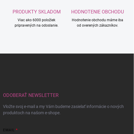
PRODUKTY SKLADOM
HODNOTENIE OBCHODU
Viac ako 6000 položiek
Hodnotenie obchodu máme iba
pripravených na odoslanie.
od overených zákazníkov.
Z
á
p
ä
t
i
e
ODOBERAŤ NEWSLETTER
Vložte svoj e-mail a my Vám budeme zasielať informácie o nových
produktoch na našom e-shope.
EMAIL