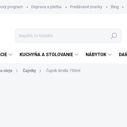
ový program
Doprava a platba
Predávané značky
Blog
Hľadať
CIE
KUCHYŇA A STOLOVANIE
NÁBYTOK
DA
a oleje
Čajníky
Čajník Smilla 750ml