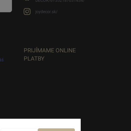
DECOR/61552187031434/
joydecor.sk/
PRIJÍMAME ONLINE
PLATBY
áš