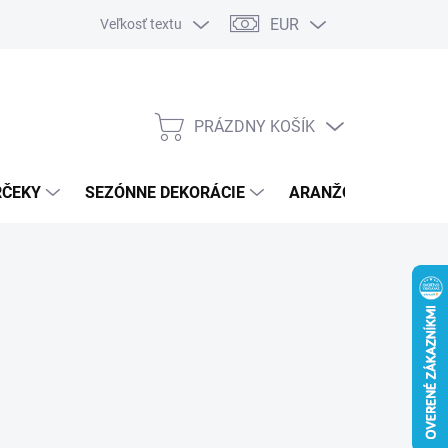
EUR
Veľkosť textu
PRÁZDNY KOŠÍK
NÁKUPNÝ
KOŠÍK
RČEKY
SEZÓNNE DEKORÁCIE
ARANŽOVACÍ MATER