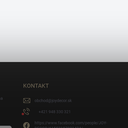
KONTAKT
na
obchod
@
joydecor.sk
+421 948 330 321
https://www.facebook.com/people/JOY-