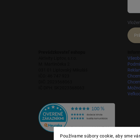
Vložen
Pri
Prevádzkovateľ eshopu
Inform
Aktivity Liptov, s.r.o.
Všeob
M. Martinčeka 2
Podmi
031 01 Liptovský Mikuláš
Rekla
IČO: 46 747 923
Chcem
DIČ: 2023568063
Chcem 
IČ DPH: SK2023568063
Možnos
Veľko
Používame súbory cookie, aby sme vám