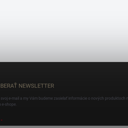
BERAŤ NEWSLETTER
 svoj e-mail a my Vám budeme zasielať informácie o nových produktoch 
 e-shope.