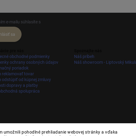
ím e-mailu súhlasíte s
podmienkami ochrany osobných údajov
hlásiť sa
ácie pre vás
Spoznajte nás
ecné obchodné podmienky
Náš príbeh
enky ochrany osobných údajov
Náš showroom - Liptovský Mikul
mačný poriadok
 reklamovať tovar
odstúpiť od kúpnej zmluvy
ti dopravy a platby
obchodná spolupráca
 umožnili pohodlné prehliadanie webovej stránky a vďaka