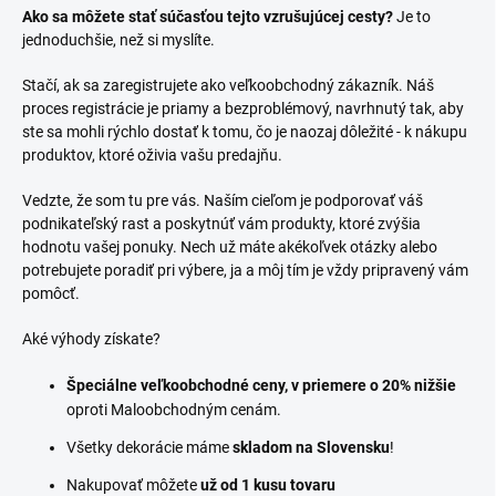
Ako sa môžete stať súčasťou tejto vzrušujúcej cesty?
Je to
jednoduchšie, než si myslíte.
Stačí, ak sa zaregistrujete ako veľkoobchodný zákazník. Náš
proces registrácie je priamy a bezproblémový, navrhnutý tak, aby
ste sa mohli rýchlo dostať k tomu, čo je naozaj dôležité - k nákupu
produktov, ktoré oživia vašu predajňu.
Vedzte, že som tu pre vás. Naším cieľom je podporovať váš
podnikateľský rast a poskytnúť vám produkty, ktoré zvýšia
hodnotu vašej ponuky. Nech už máte akékoľvek otázky alebo
potrebujete poradiť pri výbere, ja a môj tím je vždy pripravený vám
pomôcť.
Aké výhody získate?
Špeciálne veľkoobchodné ceny, v priemere o 20% nižšie
oproti Maloobchodným cenám.
Všetky dekorácie máme
skladom na Slovensku
!
Nakupovať môžete
už od 1 kusu tovaru