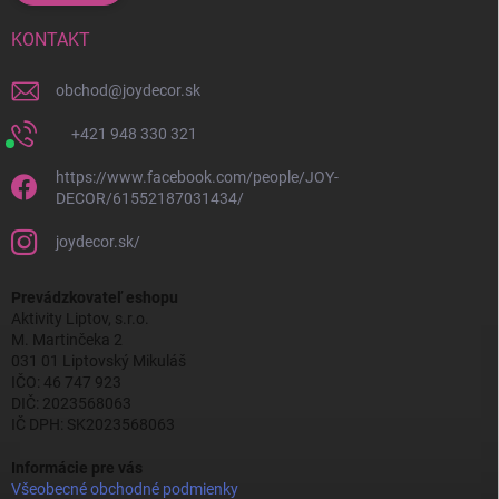
KONTAKT
obchod
@
joydecor.sk
+421 948 330 321
https://www.facebook.com/people/JOY-
DECOR/61552187031434/
joydecor.sk/
Prevádzkovateľ eshopu
Aktivity Liptov, s.r.o.
M. Martinčeka 2
031 01 Liptovský Mikuláš
IČO: 46 747 923
DIČ: 2023568063
IČ DPH: SK2023568063
Informácie pre vás
Všeobecné obchodné podmienky