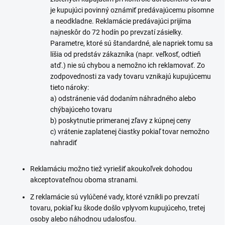
je kupujúci povinný oznámiť predávajúcemu písomne
a neodkladne. Reklamácie predávajúci prijíma
najneskôr do 72 hodín po prevzatí zásielky.
Parametre, ktoré sú štandardné, ale napriek tomu sa
líšia od predstáv zákazníka (napr. veľkosť, odtieň
atď.) nie sú chybou a nemožno ich reklamovať. Zo
zodpovednosti za vady tovaru vznikajú kupujúcemu
tieto nároky:
a) odstránenie vád dodaním náhradného alebo
chýbajúceho tovaru
b) poskytnutie primeranej zľavy z kúpnej ceny
c) vrátenie zaplatenej čiastky pokiaľ tovar nemožno
nahradiť
Reklamáciu možno tiež vyriešiť akoukoľvek dohodou
akceptovateľnou oboma stranami.
Z reklamácie sú vylúčené vady, ktoré vznikli po prevzatí
tovaru, pokiaľ ku škode došlo vplyvom kupujúceho, tretej
osoby alebo náhodnou udalosťou.