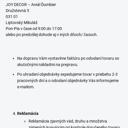
JOY DECOR – Areál Ďumbier
Družstevná 5
031 01
Liptovský Mikuláš
Pon-Pia v čase od 9:00 do 17:00
alebo po predošlej dohode aj v iných dňoch/ časoch.
Na dopravu Vám vystavíme faktúru po odoslaní tovaru so
skutočnými nákladmi na prepravu.
Po uhradení objednávky expedujeme tovar v priebehu 2-3
pracovných dní a o odoslaní objednávky Vás informujeme
e-mailom.
Reklamácia
Reklamácia zjavných vád, druhu a množstva
zistených kupujúcim pri kontrole doručeného tovaru