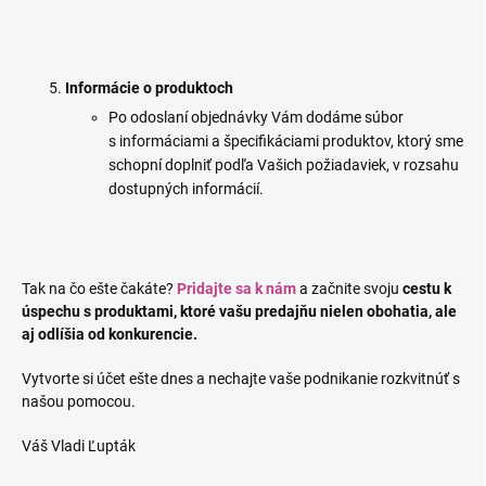
Informácie o produktoch
Po odoslaní objednávky Vám dodáme súbor
s informáciami a špecifikáciami produktov, ktorý sme
schopní doplniť podľa Vašich požiadaviek, v rozsahu
dostupných informácií.
Tak na čo ešte čakáte?
Pridajte sa k nám
a začnite svoju
cestu k
úspechu s produktami, ktoré vašu predajňu nielen obohatia, ale
aj odlíšia od konkurencie.
Vytvorte si účet ešte dnes a nechajte vaše podnikanie rozkvitnúť s
našou pomocou.
Váš Vladi Ľupták