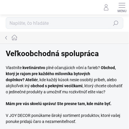
Prejsť
na
obsah
Hľadať
Domov
Veľkoobchodná spolupráca
Vlastníte
kvetinárstvo
plné očarujúcich vôní a farieb?
Obchod,
ktorý je rajom pre každého milovníka bytových
doplnkov?
Ateliér
, kde každý kúsok nesie osobitý príbeh, alebo
akýkoľvek iný
obchod s peknými vecičkami
, ktorý chcete obohatiť
o jedinečné produkty a umožniť mu rozkvitnúť ešte viac?
Mám pre vás skvelú správu! Ste presne tam, kde máte byť.
V JOY DECOR ponúkame široký sortiment produktov, ktoré vašej
ponuke pridajú čaro a nezameniteľnosť.