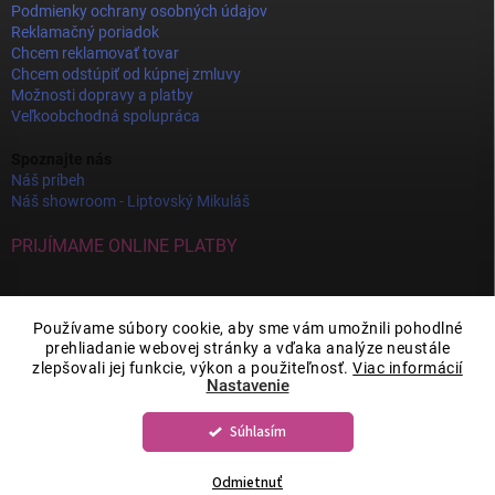
Podmienky ochrany osobných údajov
Reklamačný poriadok
Chcem reklamovať tovar
Chcem odstúpiť od kúpnej zmluvy
Možnosti dopravy a platby
Veľkoobchodná spolupráca
Spoznajte nás
Náš príbeh
Náš showroom - Liptovský Mikuláš
PRIJÍMAME ONLINE PLATBY
Používame súbory cookie, aby sme vám umožnili pohodlné
prehliadanie webovej stránky a vďaka analýze neustále
zlepšovali jej funkcie, výkon a použiteľnosť.
Viac informácií
Nastavenie
Súhlasím
Copyright 2026
JOY DECOR
. Všetky práva vyhradené.
Upraviť nastavenie
cookies
Odmietnuť
Vytvoril Shoptet