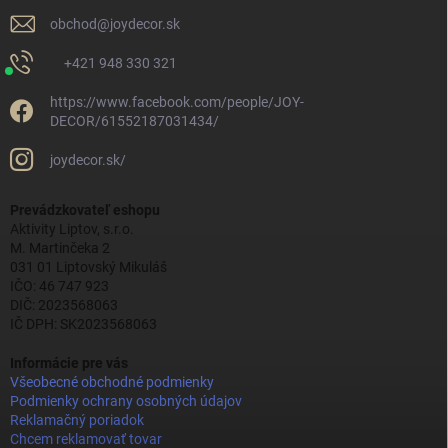
obchod
@
joydecor.sk
+421 948 330 321
https://www.facebook.com/people/JOY-
DECOR/61552187031434/
joydecor.sk/
Prevádzkovateľ eshopu
Aktivity Liptov, s.r.o.
M. Martinčeka 2
031 01 Liptovský Mikuláš
IČO: 46 747 923
DIČ: 2023568063
IČ DPH: SK2023568063
Informácie pre vás
Všeobecné obchodné podmienky
Podmienky ochrany osobných údajov
Reklamačný poriadok
Chcem reklamovať tovar