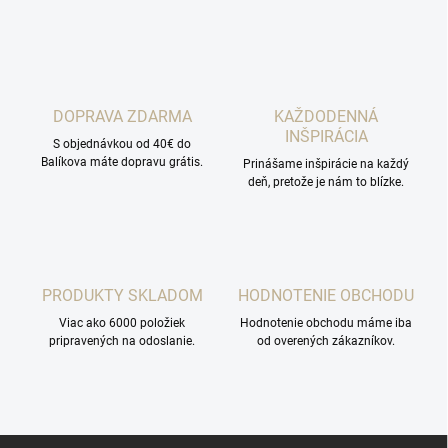
DOPRAVA ZDARMA
KAŽDODENNÁ
INŠPIRÁCIA
S objednávkou od 40€ do
Balíkova máte dopravu grátis.
Prinášame inšpirácie na každý
deň, pretože je nám to blízke.
PRODUKTY SKLADOM
HODNOTENIE OBCHODU
Viac ako 6000 položiek
Hodnotenie obchodu máme iba
pripravených na odoslanie.
od overených zákazníkov.
Z