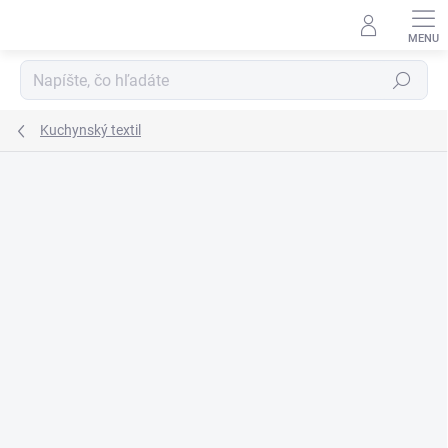
Prejsť
na
obsah
Hľadať
Kuchynský textil