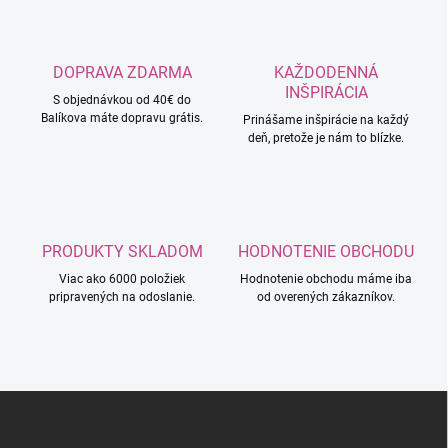
DOPRAVA ZDARMA
KAŽDODENNÁ
INŠPIRÁCIA
S objednávkou od 40€ do
Balíkova máte dopravu grátis.
Prinášame inšpirácie na každý
deň, pretože je nám to blízke.
PRODUKTY SKLADOM
HODNOTENIE OBCHODU
Viac ako 6000 položiek
Hodnotenie obchodu máme iba
pripravených na odoslanie.
od overených zákazníkov.
Z
á
p