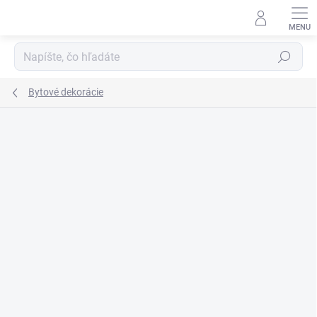
Prejsť
na
obsah
Hľadať
Bytové dekorácie