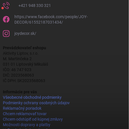
+421 948 330 321
https://www.facebook.com/people/JOY-
DECOR/61552187031434/
joydecor.sk/
Prevádzkovateľ eshopu
Aktivity Liptov, s.r.o.
M. Martinčeka 2
031 01 Liptovský Mikuláš
IČO: 46 747 923
DIČ: 2023568063
IČ DPH: SK2023568063
Informácie pre vás
Všeobecné obchodné podmienky
Podmienky ochrany osobných údajov
Reklamačný poriadok
Chcem reklamovať tovar
Chcem odstúpiť od kúpnej zmluvy
Možnosti dopravy a platby