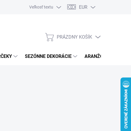
EUR
Veľkosť textu
PRÁZDNY KOŠÍK
NÁKUPNÝ
KOŠÍK
RČEKY
SEZÓNNE DEKORÁCIE
ARANŽOVACÍ MATER