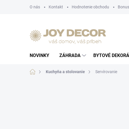
Prejsť
O nás
Kontakt
Hodnotenie obchodu
Bonus
na
obsah
NOVINKY
ZÁHRADA
BYTOVÉ DEKORÁ
Domov
Kuchyňa a stolovanie
Servírovanie