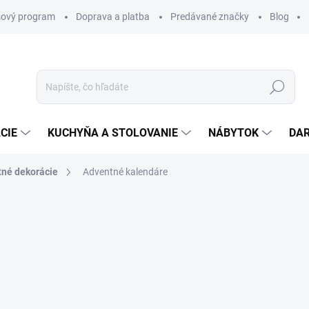
ový program
Doprava a platba
Predávané značky
Blog
Hľadať
CIE
KUCHYŇA A STOLOVANIE
NÁBYTOK
DA
né dekorácie
Adventné kalendáre