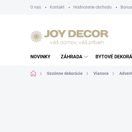
Prejsť
O nás
Kontakt
Hodnotenie obchodu
Bonus
na
obsah
NOVINKY
ZÁHRADA
BYTOVÉ DEKORÁ
Domov
Sezónne dekorácie
Vianoce
Advent