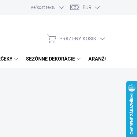
EUR
Veľkosť textu
PRÁZDNY KOŠÍK
NÁKUPNÝ
KOŠÍK
RČEKY
SEZÓNNE DEKORÁCIE
ARANŽOVACÍ MATER