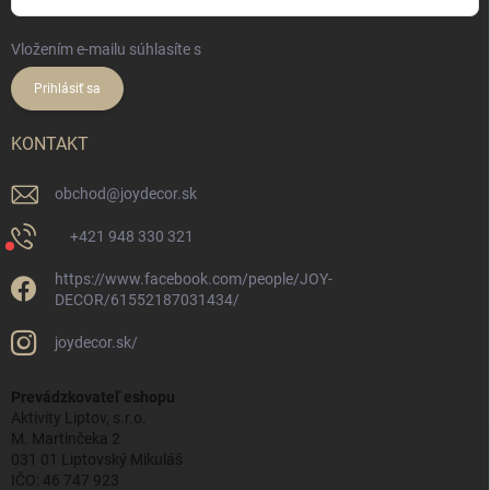
Vložením e-mailu súhlasíte s
podmienkami ochrany osobných údajov
Prihlásiť sa
KONTAKT
obchod
@
joydecor.sk
+421 948 330 321
https://www.facebook.com/people/JOY-
DECOR/61552187031434/
joydecor.sk/
Prevádzkovateľ eshopu
Aktivity Liptov, s.r.o.
M. Martinčeka 2
031 01 Liptovský Mikuláš
IČO: 46 747 923