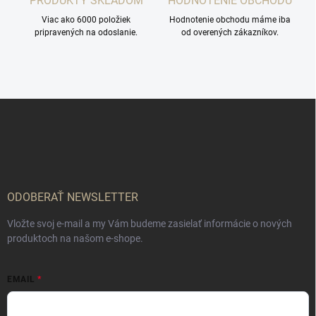
PRODUKTY SKLADOM
HODNOTENIE OBCHODU
Viac ako 6000 položiek
Hodnotenie obchodu máme iba
pripravených na odoslanie.
od overených zákazníkov.
Z
á
p
ä
t
i
e
ODOBERAŤ NEWSLETTER
Vložte svoj e-mail a my Vám budeme zasielať informácie o nových
produktoch na našom e-shope.
EMAIL