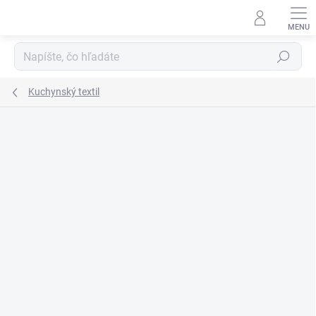
Prejsť
na
obsah
Hľadať
Kuchynský textil