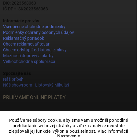
DIČ: 2023568063
IČ DPH: SK2023568063
Informácie pre vás
Všeobecné obchodné podmienky
Podmienky ochrany osobných údajov
Reklamačný poriadok
Chcem reklamovať tovar
Chcem odstúpiť od kúpnej zmluvy
Možnosti dopravy a platby
Veľkoobchodná spolupráca
Spoznajte nás
Náš príbeh
Náš showroom - Liptovský Mikuláš
PRIJÍMAME ONLINE PLATBY
Používame súbory cookie, aby sme vám umožnili pohodlné
prehliadanie webovej stránky a vďaka analýze neustále
zlepšovali jej funkcie, výkon a použiteľnosť.
Viac informácií
Nastavenie