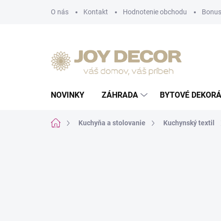
Prejsť
O nás
Kontakt
Hodnotenie obchodu
Bonus
na
obsah
NOVINKY
ZÁHRADA
BYTOVÉ DEKORÁ
Domov
Kuchyňa a stolovanie
Kuchynský textil