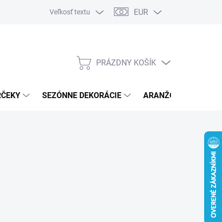
EUR
Veľkosť textu
PRÁZDNY KOŠÍK
NÁKUPNÝ
KOŠÍK
RČEKY
SEZÓNNE DEKORÁCIE
ARANŽOVACÍ MATER