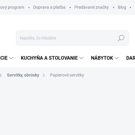
ový program
Doprava a platba
Predávané značky
Blog
Hľadať
CIE
KUCHYŇA A STOLOVANIE
NÁBYTOK
DA
Servítky, obrúsky
Papierové servítky