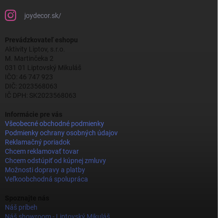
joydecor.sk/
Prevádzkovateľ eshopu
Aktivity Liptov, s.r.o.
M. Martinčeka 2
031 01 Liptovský Mikuláš
IČO: 46 747 923
DIČ: 2023568063
IČ DPH: SK2023568063
Informácie pre vás
Všeobecné obchodné podmienky
Podmienky ochrany osobných údajov
Reklamačný poriadok
Chcem reklamovať tovar
Chcem odstúpiť od kúpnej zmluvy
Možnosti dopravy a platby
Veľkoobchodná spolupráca
Spoznajte nás
Náš príbeh
Náš showroom - Liptovský Mikuláš