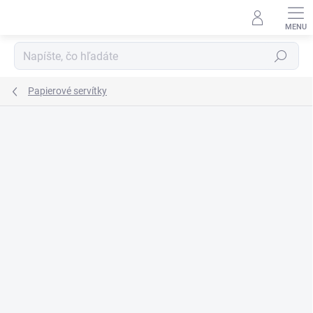
Prejsť
na
obsah
Hľadať
Papierové servítky