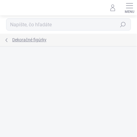
Prejsť
na
obsah
Hľadať
Dekoračné figúrky