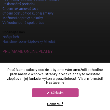
Reklamačný poriadok
Chcem reklamovať tovar
Chcem odstúpiť od kúpnej zmluvy
Možnosti dopravy a platby
Veľkoobchodná spolupráca
Spoznajte nás
Náš príbeh
Náš showroom - Liptovský Mikuláš
PRIJÍMAME ONLINE PLATBY
Používame súbory cookie, aby sme vám umožnili pohodlné
prehliadanie webovej stránky a vďaka analýze neustále
zlepšovali jej funkcie, výkon a použiteľnosť.
Viac informácií
Nastavenie
Súhlasím
Copyright 2026
JOY DECOR
. Všetky práva vyhradené.
Upraviť nastavenie
cookies
Odmietnuť
Vytvoril Shoptet