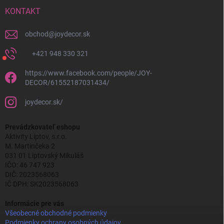
KONTAKT
obchod
@
joydecor.sk
+421 948 330 321
https://www.facebook.com/people/JOY-
DECOR/61552187031434/
joydecor.sk/
Prevádzkovateľ eshopu
Aktivity Liptov, s.r.o.
M. Martinčeka 2
031 01 Liptovský Mikuláš
IČO: 46 747 923
DIČ: 2023568063
IČ DPH: SK2023568063
Informácie pre vás
Všeobecné obchodné podmienky
Podmienky ochrany osobných údajov