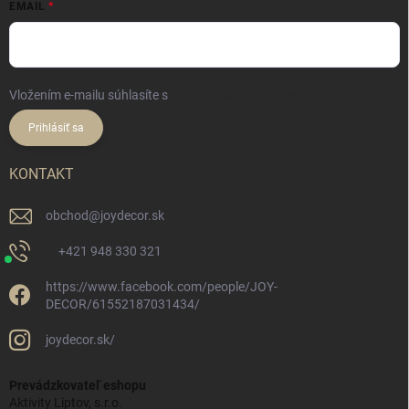
EMAIL
Vložením e-mailu súhlasíte s
podmienkami ochrany osobných údajov
Prihlásiť sa
KONTAKT
obchod
@
joydecor.sk
+421 948 330 321
https://www.facebook.com/people/JOY-
DECOR/61552187031434/
joydecor.sk/
Prevádzkovateľ eshopu
Aktivity Liptov, s.r.o.