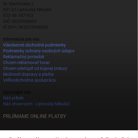
M. Martinčeka 2
031 01 Liptovský Mikuláš
IČO: 46 747 923
DIČ: 2023568063
IČ DPH: SK2023568063
Informácie pre vás
Všeobecné obchodné podmienky
Podmienky ochrany osobných údajov
Reklamačný poriadok
Chcem reklamovať tovar
Chcem odstúpiť od kúpnej zmluvy
Možnosti dopravy a platby
Veľkoobchodná spolupráca
Spoznajte nás
Náš príbeh
Náš showroom - Liptovský Mikuláš
PRIJÍMAME ONLINE PLATBY