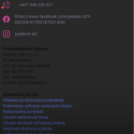
+421 948 330 321
https://www.facebook.com/people/JOY-
DECOR/61552187031434/
joydecor.sk/
Prevádzkovateľ eshopu
Aktivity Liptov, s.r.o.
M. Martinčeka 2
031 01 Liptovský Mikuláš
IČO: 46 747 923
DIČ: 2023568063
IČ DPH: SK2023568063
Informácie pre vás
Všeobecné obchodné podmienky
Podmienky ochrany osobných údajov
Reklamačný poriadok
Chcem reklamovať tovar
Chcem odstúpiť od kúpnej zmluvy
Možnosti dopravy a platby