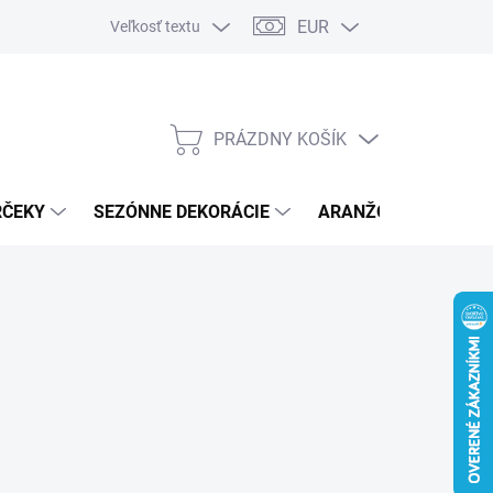
EUR
Veľkosť textu
PRÁZDNY KOŠÍK
NÁKUPNÝ
KOŠÍK
RČEKY
SEZÓNNE DEKORÁCIE
ARANŽOVACÍ MATER