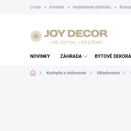
Prejsť
O nás
Kontakt
Hodnotenie obchodu
Bonus
na
obsah
NOVINKY
ZÁHRADA
BYTOVÉ DEKORÁ
Domov
Kuchyňa a stolovanie
Skladovanie