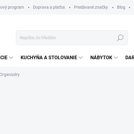
ový program
Doprava a platba
Predávané značky
Blog
Hľadať
CIE
KUCHYŇA A STOLOVANIE
NÁBYTOK
DA
Organizéry