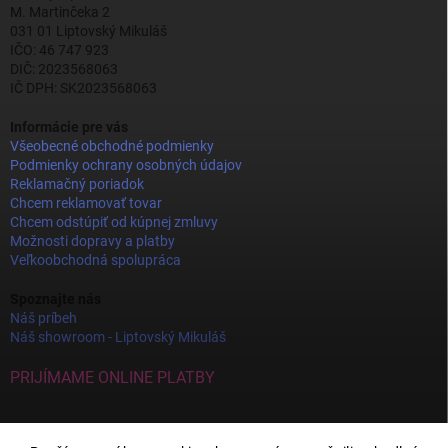
M. Martinčeka 2
031 01 Liptovský Mikuláš
IČO: 46 747 923
DIČ: 2023568063
IČ DPH: SK2023568063
Informácie pre vás
Všeobecné obchodné podmienky
Podmienky ochrany osobných údajov
Reklamačný poriadok
Chcem reklamovať tovar
Chcem odstúpiť od kúpnej zmluvy
Možnosti dopravy a platby
Veľkoobchodná spolupráca
Spoznajte nás
Náš príbeh
Náš showroom - Liptovský Mikuláš
PRIJÍMAME ONLINE PLATBY