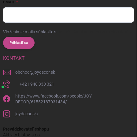
EMAIL
Vložením e-mailu súhlasíte s
podmienkami ochrany osobných údajov
Prihlásiť sa
KONTAKT
obchod
@
joydecor.sk
+421 948 330 321
https://www.facebook.com/people/JOY-
DECOR/61552187031434/
joydecor.sk/
Prevádzkovateľ eshopu
Aktivity Liptov, s.r.o.