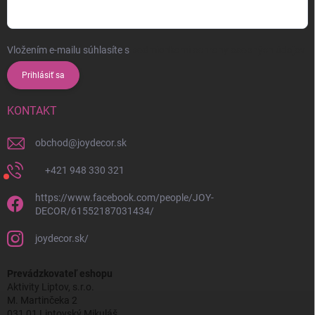
Vložením e-mailu súhlasíte s
podmienkami ochrany osobných údajov
Prihlásiť sa
KONTAKT
obchod
@
joydecor.sk
+421 948 330 321
https://www.facebook.com/people/JOY-
DECOR/61552187031434/
joydecor.sk/
Prevádzkovateľ eshopu
Aktivity Liptov, s.r.o.
M. Martinčeka 2
031 01 Liptovský Mikuláš