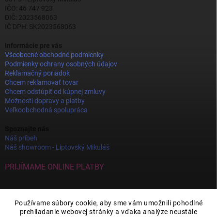
IČO: 46 747 923
DIČ: 2023568063
IČ DPH: SK2023568063
Informácie pre vás
Všeobecné obchodné podmienky
Podmienky ochrany osobných údajov
Reklamačný poriadok
Chcem reklamovať tovar
Chcem odstúpiť od kúpnej zmluvy
Možnosti dopravy a platby
Veľkoobchodná spolupráca
Spoznajte nás
Náš príbeh
Náš showroom - Liptovský Mikuláš
PRIJÍMAME ONLINE PLATBY
Používame súbory cookie, aby sme vám umožnili pohodlné
prehliadanie webovej stránky a vďaka analýze neustále