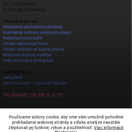
DIČ: 2023568063
IČ DPH: SK2023568063
Informácie pre vás
Všeobecné obchodné podmienky
Podmienky ochrany osobných údajov
Reklamačný poriadok
Chcem reklamovať tovar
Chcem odstúpiť od kúpnej zmluvy
Možnosti dopravy a platby
Veľkoobchodná spolupráca
Spoznajte nás
Náš príbeh
Náš showroom - Liptovský Mikuláš
PRIJÍMAME ONLINE PLATBY
Používame súbory cookie, aby sme vám umožnili pohodlné
prehliadanie webovej stránky a vďaka analýze neustále
zlepšovali jej funkcie, výkon a použiteľnosť.
Viac informácií