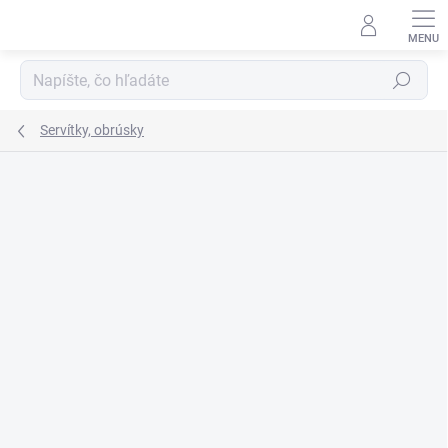
Prejsť
na
obsah
Hľadať
Servítky, obrúsky