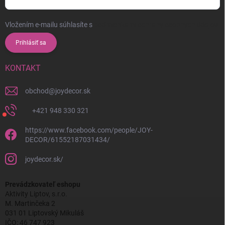
Vložením e-mailu súhlasíte s
podmienkami ochrany osobných údajov
Prihlásiť sa
KONTAKT
obchod
@
joydecor.sk
+421 948 330 321
https://www.facebook.com/people/JOY-
DECOR/61552187031434/
joydecor.sk/
Prevádzkovateľ eshopu
Aktivity Liptov, s.r.o.
M. Martinčeka 2
031 01 Liptovský Mikuláš
IČO: 46 747 923