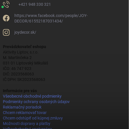
+421 948 330 321
https://www.facebook.com/people/JOY-
DECOR/61552187031434/
joydecor.sk/
Prevádzkovateľ eshopu
Aktivity Liptov, s.r.o.
M. Martinčeka 2
031 01 Liptovský Mikuláš
IČO: 46 747 923
DIČ: 2023568063
IČ DPH: SK2023568063
Informácie pre vás
Všeobecné obchodné podmienky
Podmienky ochrany osobných údajov
Reklamačný poriadok
Chcem reklamovať tovar
Chcem odstúpiť od kúpnej zmluvy
Možnosti dopravy a platby