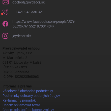
obchod
@
joydecor.sk
+421 948 330 321
https://www.facebook.com/people/JOY-
DECOR/61552187031434/
joydecor.sk/
Prevádzkovateľ eshopu
Aktivity Liptov, s.r.o.
M. Martinčeka 2
031 01 Liptovský Mikuláš
IČO: 46 747 923
DIČ: 2023568063
IČ DPH: SK2023568063
Informácie pre vás
Všeobecné obchodné podmienky
Podmienky ochrany osobných údajov
Reklamačný poriadok
Chcem reklamovať tovar
Chcem odstúpiť od kúpnej zmluvy