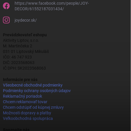
https://www.facebook.com/people/JOY-
DECOR/61552187031434/
joydecor.sk/
Prevádzkovateľ eshopu
Aktivity Liptov, s.r.o.
M. Martinčeka 2
031 01 Liptovský Mikuláš
IČO: 46 747 923
DIČ: 2023568063
IČ DPH: SK2023568063
Informácie pre vás
Všeobecné obchodné podmienky
Podmienky ochrany osobných údajov
Reklamačný poriadok
Chcem reklamovať tovar
Chcem odstúpiť od kúpnej zmluvy
Možnosti dopravy a platby
Veľkoobchodná spolupráca
Spoznajte nás