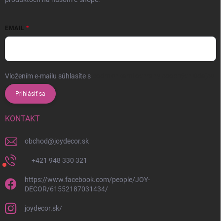
EMAIL
Vložením e-mailu súhlasíte s
podmienkami ochrany osobných údajov
Prihlásiť sa
KONTAKT
obchod
@
joydecor.sk
+421 948 330 321
https://www.facebook.com/people/JOY-
DECOR/61552187031434/
joydecor.sk/