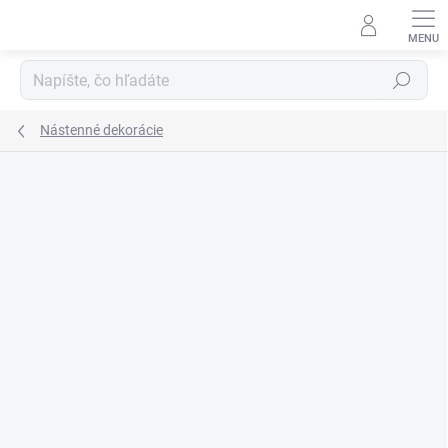
Prejsť
na
obsah
Hľadať
Nástenné dekorácie