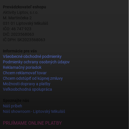
Prevádzkovateľ eshopu
Aktivity Liptov, s.r.o.
M. Martinčeka 2
031 01 Liptovský Mikuláš
IČO: 46 747 923
DIČ: 2023568063
IČ DPH: SK2023568063
Informácie pre vás
Všeobecné obchodné podmienky
Podmienky ochrany osobných údajov
Reklamačný poriadok
Chcem reklamovať tovar
Chcem odstúpiť od kúpnej zmluvy
Možnosti dopravy a platby
Veľkoobchodná spolupráca
Spoznajte nás
Náš príbeh
Náš showroom - Liptovský Mikuláš
PRIJÍMAME ONLINE PLATBY