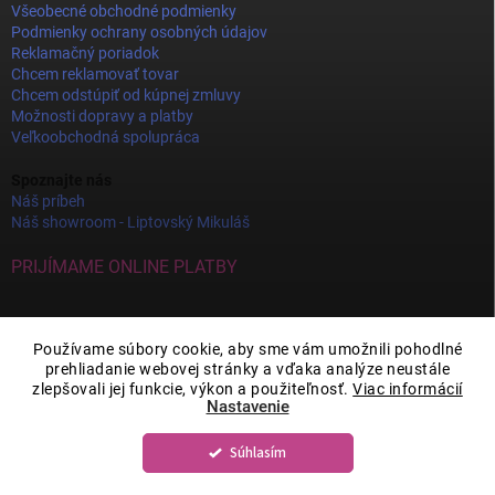
Všeobecné obchodné podmienky
Podmienky ochrany osobných údajov
Reklamačný poriadok
Chcem reklamovať tovar
Chcem odstúpiť od kúpnej zmluvy
Možnosti dopravy a platby
Veľkoobchodná spolupráca
Spoznajte nás
Náš príbeh
Náš showroom - Liptovský Mikuláš
PRIJÍMAME ONLINE PLATBY
Používame súbory cookie, aby sme vám umožnili pohodlné
prehliadanie webovej stránky a vďaka analýze neustále
zlepšovali jej funkcie, výkon a použiteľnosť.
Viac informácií
Nastavenie
Súhlasím
Copyright 2026
JOY DECOR
. Všetky práva vyhradené.
Upraviť nastavenie
cookies