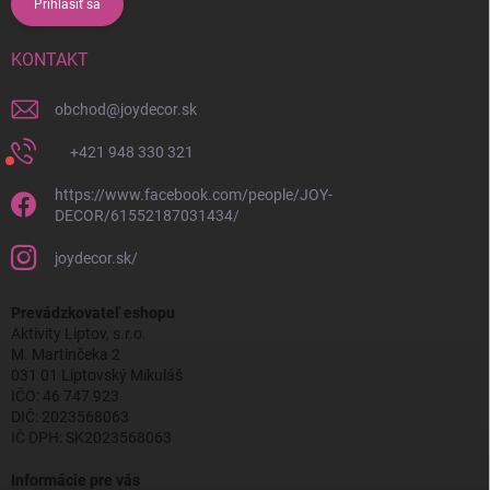
Prihlásiť sa
KONTAKT
obchod
@
joydecor.sk
+421 948 330 321
https://www.facebook.com/people/JOY-
DECOR/61552187031434/
joydecor.sk/
Prevádzkovateľ eshopu
Aktivity Liptov, s.r.o.
M. Martinčeka 2
031 01 Liptovský Mikuláš
IČO: 46 747 923
DIČ: 2023568063
IČ DPH: SK2023568063
Informácie pre vás