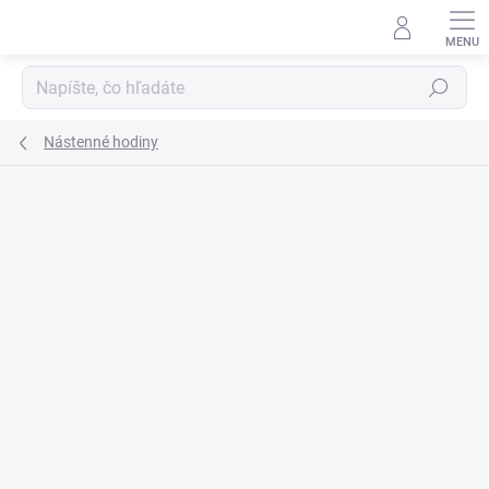
Prejsť
na
obsah
Hľadať
Nástenné hodiny