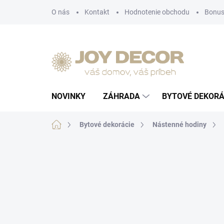
Prejsť
O nás
Kontakt
Hodnotenie obchodu
Bonus
na
obsah
NOVINKY
ZÁHRADA
BYTOVÉ DEKORÁ
Domov
Bytové dekorácie
Nástenné hodiny