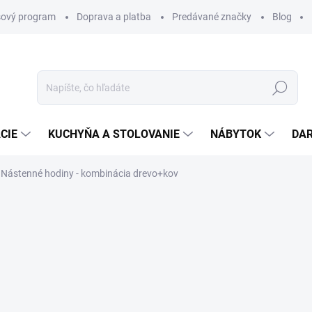
ový program
Doprava a platba
Predávané značky
Blog
Hľadať
CIE
KUCHYŇA A STOLOVANIE
NÁBYTOK
DA
Nástenné hodiny - kombinácia drevo+kov