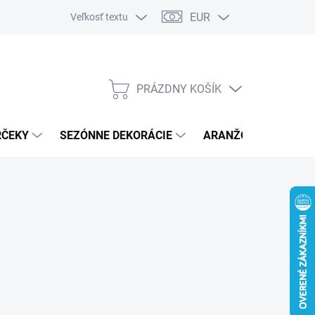
EUR
Veľkosť textu
PRÁZDNY KOŠÍK
NÁKUPNÝ
KOŠÍK
RČEKY
SEZÓNNE DEKORÁCIE
ARANŽOVACÍ MATER