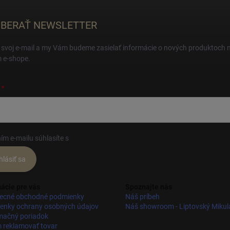
BERAŤ NEWSLETTER
 svoj e-mail a my Vám budeme zasielať informácie o nových produktoch 
 e-shope.
ím e-mailu súhlasíte s
podmienkami ochrany osobných údajov
hlásiť sa
ácie pre vás
Spoznajte nás
ecné obchodné podmienky
Náš príbeh
enky ochrany osobných údajov
Náš showroom - Liptovský Mikul
mačný poriadok
 reklamovať tovar