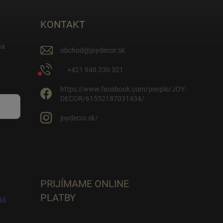
KONTAKT
na
obchod
@
joydecor.sk
+421 948 330 321
https://www.facebook.com/people/JOY-
DECOR/61552187031434/
joydecor.sk/
PRIJÍMAME ONLINE
PLATBY
áš