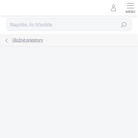
Prejsť
na
obsah
Hľadať
Úložné priestory