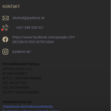
KONTAKT
obchod
@
joydecor.sk
+421 948 330 321
https://www.facebook.com/people/JOY-
DECOR/61552187031434/
joydecor.sk/
Prevádzkovateľ eshopu
Aktivity Liptov, s.r.o.
M. Martinčeka 2
031 01 Liptovský Mikuláš
IČO: 46 747 923
DIČ: 2023568063
IČ DPH: SK2023568063
Informácie pre vás
Všeobecné obchodné podmienky