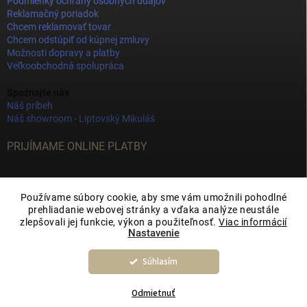
Podmienky ochrany osobných údajov
Reklamačný poriadok
Chcem reklamovať tovar
Chcem odstúpiť od kúpnej zmluvy
Možnosti dopravy a platby
Veľkoobchodná spolupráca
Spoznajte nás
Náš príbeh
Náš showroom - Liptovský Mikuláš
PRIJÍMAME ONLINE PLATBY
Používame súbory cookie, aby sme vám umožnili pohodlné
prehliadanie webovej stránky a vďaka analýze neustále
zlepšovali jej funkcie, výkon a použiteľnosť.
Viac informácií
Nastavenie
Súhlasím
Copyright 2026
JOY DECOR
. Všetky práva vyhradené.
Upraviť nastavenie
cookies
Odmietnuť
Vytvoril Shoptet