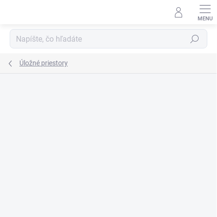
Prejsť
na
obsah
Hľadať
Úložné priestory