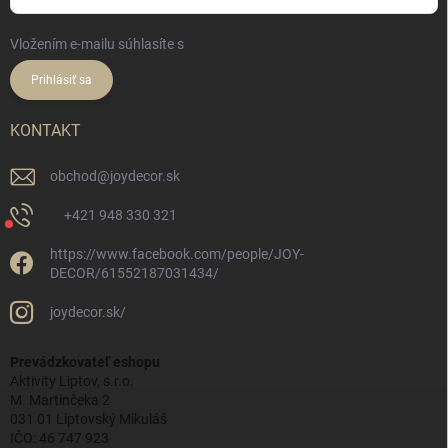
Vložením e-mailu súhlasíte s
podmienkami ochrany osobných údajov
Prihlásiť sa
KONTAKT
obchod
@
joydecor.sk
+421 948 330 321
https://www.facebook.com/people/JOY-
DECOR/61552187031434/
joydecor.sk/
Prevádzkovateľ eshopu
Aktivity Liptov, s.r.o.
M. Martinčeka 2
031 01 Liptovský Mikuláš
IČO: 46 747 923