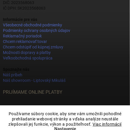
DIČ: 2023568063
IČ DPH: SK2023568063
Informácie pre vás
Všeobecné obchodné podmienky
Podmienky ochrany osobných údajov
Reklamačný poriadok
Chcem reklamovať tovar
Chcem odstúpiť od kúpnej zmluvy
Možnosti dopravy a platby
Veľkoobchodná spolupráca
Spoznajte nás
Náš príbeh
Náš showroom - Liptovský Mikuláš
PRIJÍMAME ONLINE PLATBY
Používame súbory cookie, aby sme vám umožnili pohodlné
prehliadanie webovej stránky a vďaka analýze neustále
zlepšovali jej funkcie, výkon a použiteľnosť.
Viac informácií
Nastavenie