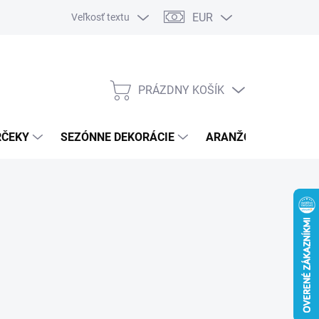
EUR
Veľkosť textu
PRÁZDNY KOŠÍK
NÁKUPNÝ
KOŠÍK
RČEKY
SEZÓNNE DEKORÁCIE
ARANŽOVACÍ MATER