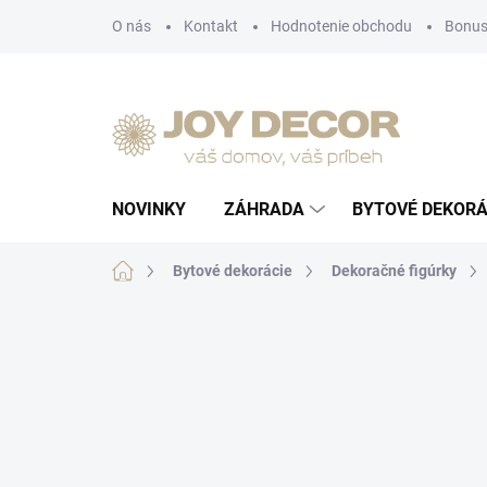
Prejsť
O nás
Kontakt
Hodnotenie obchodu
Bonus
na
obsah
NOVINKY
ZÁHRADA
BYTOVÉ DEKORÁ
Domov
Bytové dekorácie
Dekoračné figúrky