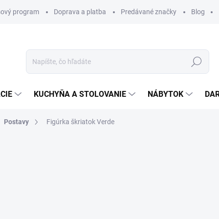
ový program
Doprava a platba
Predávané značky
Blog
Hľadať
CIE
KUCHYŇA A STOLOVANIE
NÁBYTOK
DA
Postavy
Figúrka škriatok Verde