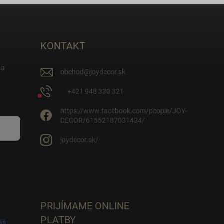
KONTAKT
na
obchod
@
joydecor.sk
+421 948 330 321
https://www.facebook.com/people/JOY-
DECOR/61552187031434/
joydecor.sk/
PRIJÍMAME ONLINE
PLATBY
áš