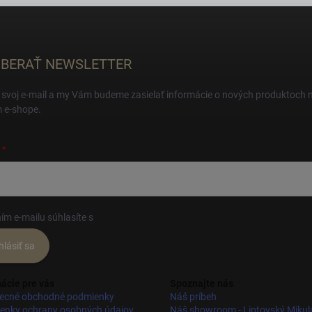
BERAŤ NEWSLETTER
 svoj e-mail a my Vám budeme zasielať informácie o nových produktoch 
 e-shope.
ím e-mailu súhlasíte s
podmienkami ochrany osobných údajov
hlásiť sa
ácie pre vás
Spoznajte nás
ecné obchodné podmienky
Náš príbeh
enky ochrany osobných údajov
Náš showroom - Liptovský Mikul