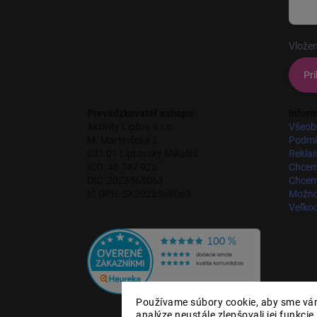
Vložen
Pri
Prevádzkovateľ eshopu
Inform
Aktivity Liptov, s.r.o.
Všeob
M. Martinčeka 2
Podmi
031 01 Liptovský Mikuláš
Rekla
IČO: 46 747 923
Chcem
DIČ: 2023568063
Chcem 
IČ DPH: SK2023568063
Možnos
Veľko
Používame súbory cookie, aby sme vám
analýze neustále zlepšovali jej funkcie