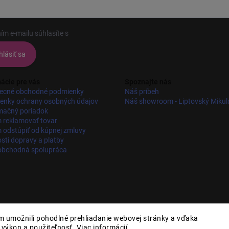
ím e-mailu súhlasíte s
podmienkami ochrany osobných údajov
hlásiť sa
ácie pre vás
Spoznajte nás
ecné obchodné podmienky
Náš príbeh
enky ochrany osobných údajov
Náš showroom - Liptovský Mikul
mačný poriadok
 reklamovať tovar
odstúpiť od kúpnej zmluvy
ti dopravy a platby
obchodná spolupráca
 umožnili pohodlné prehliadanie webovej stránky a vďaka
, výkon a použiteľnosť.
Viac informácií