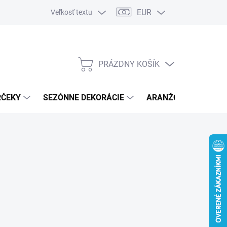
EUR
Veľkosť textu
PRÁZDNY KOŠÍK
NÁKUPNÝ
KOŠÍK
RČEKY
SEZÓNNE DEKORÁCIE
ARANŽOVACÍ MATER