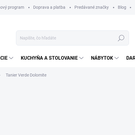
ový program
Doprava a platba
Predávané značky
Blog
Hľadať
CIE
KUCHYŇA A STOLOVANIE
NÁBYTOK
DA
Tanier Verde Dolomite