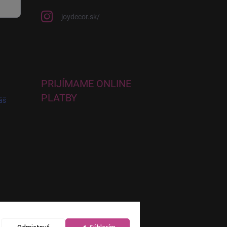
joydecor.sk/
PRIJÍMAME ONLINE
PLATBY
áš