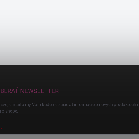
BERAŤ NEWSLETTER
 svoj e-mail a my Vám budeme zasielať informácie o nových produktoch 
 e-shope.