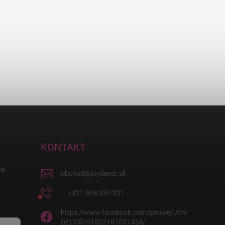
KONTAKT
na
obchod
@
joydecor.sk
+421 948 330 321
https://www.facebook.com/people/JOY-
DECOR/61552187031434/