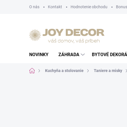
Prejsť
O nás
Kontakt
Hodnotenie obchodu
Bonus
na
obsah
NOVINKY
ZÁHRADA
BYTOVÉ DEKORÁ
Domov
Kuchyňa a stolovanie
Taniere a misky