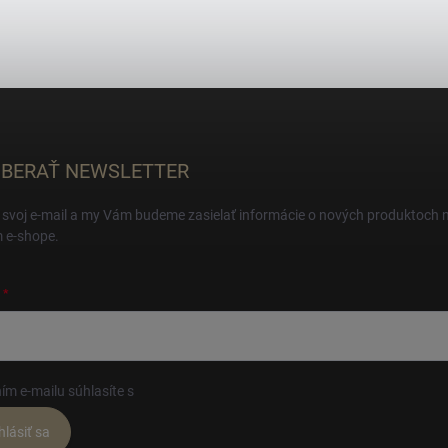
BERAŤ NEWSLETTER
 svoj e-mail a my Vám budeme zasielať informácie o nových produktoch 
 e-shope.
ím e-mailu súhlasíte s
podmienkami ochrany osobných údajov
hlásiť sa