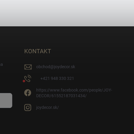
KONTAKT
na
obchod
@
joydecor.sk
+421 948 330 321
https://www.facebook.com/people/JOY-
DECOR/61552187031434/
joydecor.sk/