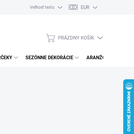
EUR
Veľkosť textu
PRÁZDNY KOŠÍK
NÁKUPNÝ
KOŠÍK
RČEKY
SEZÓNNE DEKORÁCIE
ARANŽOVACÍ MATER