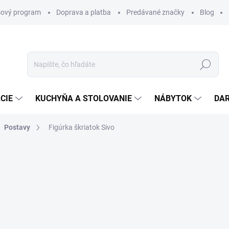
ový program
Doprava a platba
Predávané značky
Blog
Hľadať
CIE
KUCHYŇA A STOLOVANIE
NÁBYTOK
DA
Postavy
Figúrka škriatok Sivo