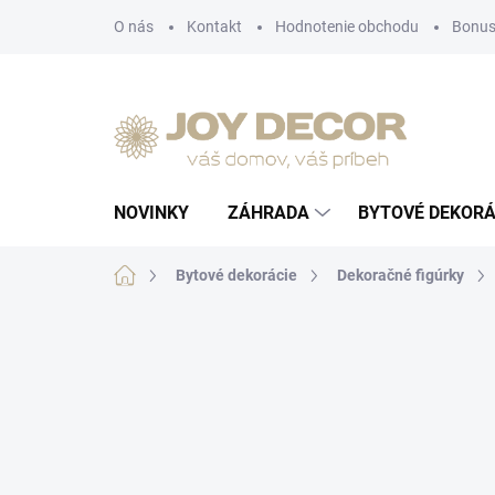
Prejsť
O nás
Kontakt
Hodnotenie obchodu
Bonus
na
obsah
NOVINKY
ZÁHRADA
BYTOVÉ DEKORÁ
Domov
Bytové dekorácie
Dekoračné figúrky