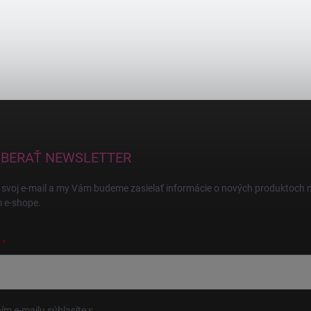
BERAŤ NEWSLETTER
 svoj e-mail a my Vám budeme zasielať informácie o nových produktoch 
 e-shope.
ím e-mailu súhlasíte s
podmienkami ochrany osobných údajov