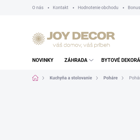
Prejsť
O nás
Kontakt
Hodnotenie obchodu
Bonus
na
obsah
NOVINKY
ZÁHRADA
BYTOVÉ DEKORÁ
Domov
Kuchyňa a stolovanie
Poháre
Pohár