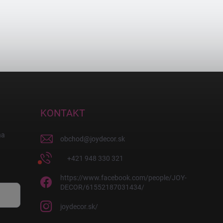
KONTAKT
na
obchod
@
joydecor.sk
+421 948 330 321
https://www.facebook.com/people/JOY-
DECOR/61552187031434/
joydecor.sk/