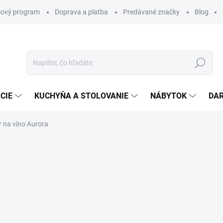
ový program
Doprava a platba
Predávané značky
Blog
Hľadať
CIE
KUCHYŇA A STOLOVANIE
NÁBYTOK
DA
 na víno Aurora