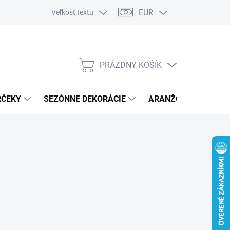
EUR
Veľkosť textu
PRÁZDNY KOŠÍK
NÁKUPNÝ
KOŠÍK
RČEKY
SEZÓNNE DEKORÁCIE
ARANŽOVACÍ MATER