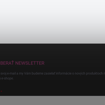
BERAŤ NEWSLETTER
 svoj e-mail a my Vám budeme zasielať informácie o nových produktoch 
 e-shope.