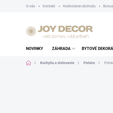
Prejsť
O nás
Kontakt
Hodnotenie obchodu
Bonus
na
obsah
NOVINKY
ZÁHRADA
BYTOVÉ DEKORÁ
Domov
Kuchyňa a stolovanie
Poháre
Pohár