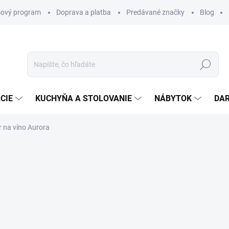
ový program
Doprava a platba
Predávané značky
Blog
Hľadať
CIE
KUCHYŇA A STOLOVANIE
NÁBYTOK
DA
 na víno Aurora