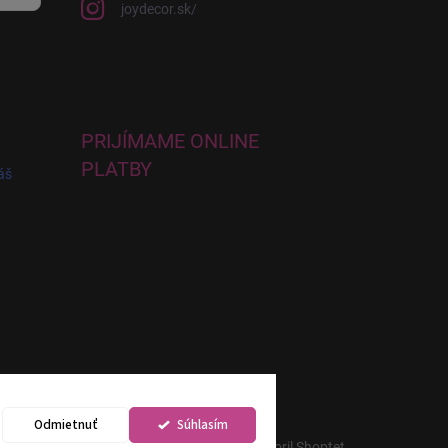
joydecor.sk/
PRIJÍMAME ONLINE
PLATBY
áš
Odmietnuť
Súhlasím
Vytvoril Shoptet