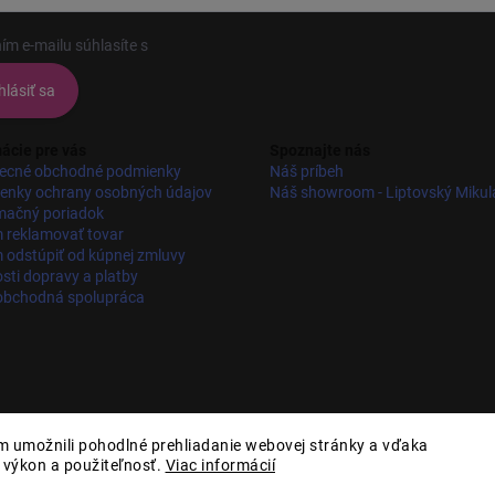
ím e-mailu súhlasíte s
podmienkami ochrany osobných údajov
hlásiť sa
ácie pre vás
Spoznajte nás
ecné obchodné podmienky
Náš príbeh
enky ochrany osobných údajov
Náš showroom - Liptovský Mikul
mačný poriadok
 reklamovať tovar
odstúpiť od kúpnej zmluvy
ti dopravy a platby
obchodná spolupráca
 umožnili pohodlné prehliadanie webovej stránky a vďaka
, výkon a použiteľnosť.
Viac informácií