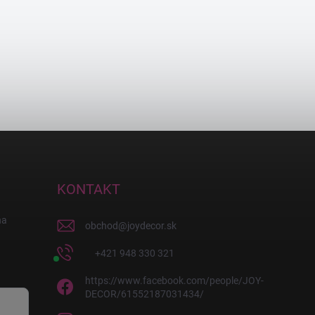
KONTAKT
na
obchod
@
joydecor.sk
+421 948 330 321
https://www.facebook.com/people/JOY-
DECOR/61552187031434/