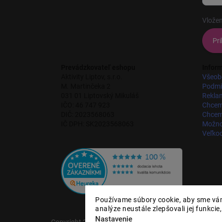
Vložen
Pri
Prevádzkovateľ eshopu
Inform
Aktivity Liptov, s.r.o.
Všeob
M. Martinčeka 2
Podmi
031 01 Liptovský Mikuláš
Rekla
IČO: 46 747 923
Chcem
DIČ: 2023568063
Chcem 
IČ DPH: SK2023568063
Možnos
Veľko
Používame súbory cookie, aby sme vám
analýze neustále zlepšovali jej funkcie
Nastavenie