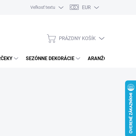
EUR
Veľkosť textu
PRÁZDNY KOŠÍK
NÁKUPNÝ
KOŠÍK
RČEKY
SEZÓNNE DEKORÁCIE
ARANŽOVACÍ MATER