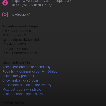
https://www.facebook.com/people/JOY-
DECOR/61552187031434/
joydecor.sk/
Prevádzkovateľ eshopu
Aktivity Liptov, s.r.o.
M. Martinčeka 2
031 01 Liptovský Mikuláš
IČO: 46 747 923
DIČ: 2023568063
IČ DPH: SK2023568063
Informácie pre vás
Všeobecné obchodné podmienky
Podmienky ochrany osobných údajov
Reklamačný poriadok
Chcem reklamovať tovar
Chcem odstúpiť od kúpnej zmluvy
Možnosti dopravy a platby
Veľkoobchodná spolupráca
Spoznajte nás