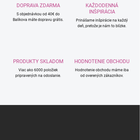
DOPRAVA ZDARMA
KAŽDODENNÁ
INŠPIRÁCIA
S objednávkou od 40€ do
Balíkova máte dopravu grátis.
Prinášame inšpirácie na každý
deň, pretože je nám to blízke.
PRODUKTY SKLADOM
HODNOTENIE OBCHODU
Viac ako 6000 položiek
Hodnotenie obchodu máme iba
pripravených na odoslanie.
od overených zákazníkov.
Z
á
p
ä
t