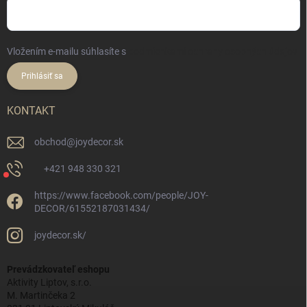
Vložením e-mailu súhlasíte s
podmienkami ochrany osobných údajov
Prihlásiť sa
KONTAKT
obchod
@
joydecor.sk
+421 948 330 321
https://www.facebook.com/people/JOY-
DECOR/61552187031434/
joydecor.sk/
Prevádzkovateľ eshopu
Aktivity Liptov, s.r.o.
M. Martinčeka 2