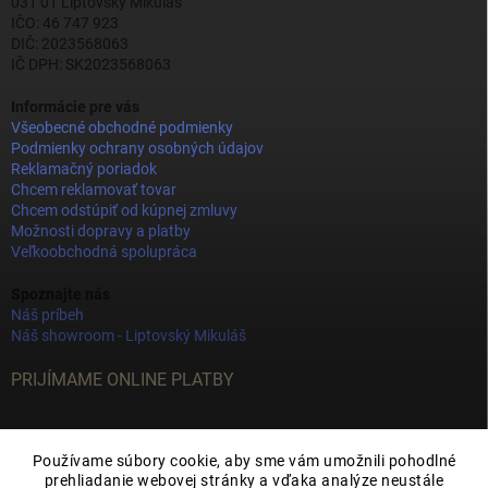
031 01 Liptovský Mikuláš
IČO: 46 747 923
DIČ: 2023568063
IČ DPH: SK2023568063
Informácie pre vás
Všeobecné obchodné podmienky
Podmienky ochrany osobných údajov
Reklamačný poriadok
Chcem reklamovať tovar
Chcem odstúpiť od kúpnej zmluvy
Možnosti dopravy a platby
Veľkoobchodná spolupráca
Spoznajte nás
Náš príbeh
Náš showroom - Liptovský Mikuláš
PRIJÍMAME ONLINE PLATBY
Používame súbory cookie, aby sme vám umožnili pohodlné
prehliadanie webovej stránky a vďaka analýze neustále