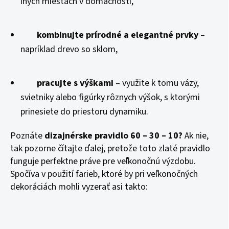
iných miestach v domácnosti,
kombinujte prírodné a elegantné prvky
–
napríklad drevo so sklom,
pracujte s výškami
– využite k tomu vázy,
svietniky alebo figúrky rôznych výšok, s ktorými
prinesiete do priestoru dynamiku.
Poznáte
dizajnérske pravidlo 60 – 30 – 10?
Ak nie,
tak pozorne čítajte ďalej, pretože toto zlaté pravidlo
funguje perfektne práve pre veľkonočnú výzdobu.
Spočíva v použití farieb, ktoré by pri veľkonočných
dekoráciách mohli vyzerať asi takto: