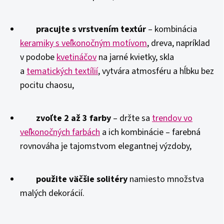
pracujte s vrstvením textúr
– kombinácia
keramiky s veľkonočným motívom
, dreva, napríklad
v podobe
kvetináčov
na jarné kvietky, skla
a
tematických textílií
, vytvára atmosféru a hĺbku bez
pocitu chaosu,
zvoľte 2 až 3 farby
– držte sa
trendov vo
veľkonočných farbách
a ich kombinácie – farebná
rovnováha je tajomstvom elegantnej výzdoby,
použite väčšie solitéry
namiesto množstva
malých dekorácií.