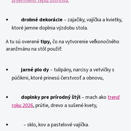
príjemného tepla domova,
drobné dekorácie
– zajačiky, vajíčka a kvietky,
ktoré jemne doplnia výzdobu stola.
A tu sú overené
tipy,
čo na vytvorenie veľkonočného
aranžmánu na stôl použiť:
jarné plo dy
– tulipány, narcisy a vetvičky s
púčikmi, ktoré prinesú čerstvosť a obnovu,
doplnky pre prírodný štýl
– mach ako
trend
roku 2026
, prútie, drevo a sušené kvety,
– sklo, kov a pastelové vajíčka.