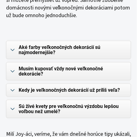
si môžete premyslieť už vopred. Samotné zdobenie
domácnosti novými veľkonočnými dekoráciami potom
už bude omnoho jednoduchšie.
Aké farby veľkonočných dekorácií sú
najmodernejšie?
Musím kupovať vždy nové veľkonočné
dekorácie?
Kedy je veľkonočných dekorácií už príliš veľa?
Sú živé kvety pre veľkonočnú výzdobu lepšou
voľbou než umelé?
Milí Joy-áci, veríme, že vám dnešné horúce tipy ukázali,