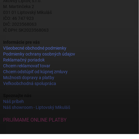
Aktivity Liptov, s.r.o.
M. Martinčeka 2
031 01 Liptovský Mikuláš
IČO: 46 747 923
DIČ: 2023568063
IČ DPH: SK2023568063
Informácie pre vás
Všeobecné obchodné podmienky
Podmienky ochrany osobných údajov
Reklamačný poriadok
Chcem reklamovať tovar
Chcem odstúpiť od kúpnej zmluvy
Možnosti dopravy a platby
Veľkoobchodná spolupráca
Spoznajte nás
Náš príbeh
Náš showroom - Liptovský Mikuláš
PRIJÍMAME ONLINE PLATBY