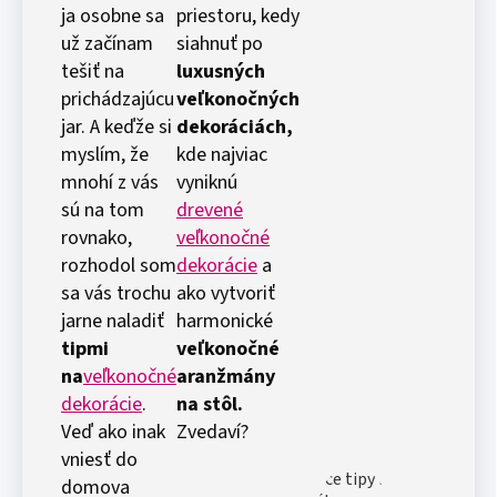
ja osobne sa
priestoru, kedy
už začínam
siahnuť po
tešiť na
luxusných
prichádzajúcu
veľkonočných
jar. A keďže si
dekoráciách,
myslím, že
kde najviac
mnohí z vás
vyniknú
sú na tom
drevené
rovnako,
veľkonočné
rozhodol som
dekorácie
a
sa vás trochu
ako vytvoriť
jarne naladiť
harmonické
tipmi
veľkonočné
na
veľkonočné
aranžmány
dekorácie
.
na stôl.
Veď ako inak
Zvedaví?
vniesť do
domova