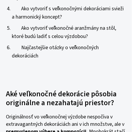
Ako vytvoriť s veľkonočnými dekoráciami svieži
a harmonický koncept?
Ako vytvoriť veľkonočné aranžmány na stôl,
ktoré budú ladiť s celou výzdobou?
Najčastejšie otázky o veľkonočných
dekoráciách
Aké veľkonočné dekorácie pôsobia
originálne a nezahatajú priestor?
Originálnosť vo veľkonočnej výzdobe nespočíva v
extravagantných dekoráciách ani v ich množstve, ale v
premyslenom výbere a kompozícii.
Mnohokrát stačí