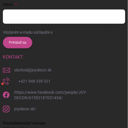
EMAIL
Vložením e-mailu súhlasíte s
podmienkami ochrany osobných údajov
Prihlásiť sa
KONTAKT
obchod
@
joydecor.sk
+421 948 330 321
https://www.facebook.com/people/JOY-
DECOR/61552187031434/
joydecor.sk/
Prevádzkovateľ eshopu