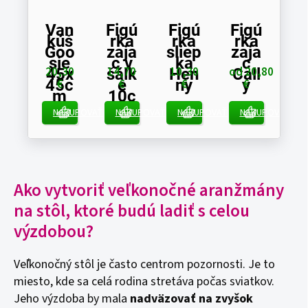
Van
Figú
Figú
Figú
D
kúš
rka
rka
rka
or
Goo
zaja
sliep
zaja
v
sie
c v
ka
c
v
20,30
14,70
10,30
od 20,80
62
45x
šálk
Hen
Call
45c
e
ny
y
K
€
€
€
€
m
10c
s
m
NAKUPOVAŤ
NAKUPOVAŤ
NAKUPOVAŤ
NAKUPOVAŤ
N
Ako vytvoriť veľkonočné aranžmány
na stôl, ktoré budú ladiť s celou
výzdobou?
Veľkonočný stôl je často centrom pozornosti. Je to
miesto, kde sa celá rodina stretáva počas sviatkov.
Jeho výzdoba by mala
nadväzovať na zvyšok