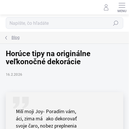
Prejsť
na
obsah
Hľadať
Blog
Horúce tipy na originálne
veľkonočné dekorácie
16.2.2026
Milí moji Joy-
Poradím vám,
áci, zima má
ako dekorovať
svoje čaro, no
bez preplnenia