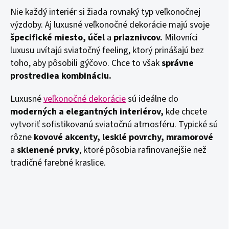
Nie každý interiér si žiada rovnaký typ veľkonočnej
výzdoby. Aj luxusné veľkonočné dekorácie majú svoje
špecifické miesto, úče
l
a
priaznivcov.
Milovníci
luxusu uvítajú sviatočný feeling, ktorý prinášajú bez
toho, aby pôsobili gýčovo. Chce to však
správne
prostredie
a kombináciu.
Luxusné
veľkonočné dekorácie
sú ideálne do
moderných a elegantných interiérov,
kde chcete
vytvoriť sofistikovanú sviatočnú atmosféru. Typické sú
rôzne
kovové akcenty, lesklé povrchy, mramorové
a
sklenené prvky
, ktoré pôsobia rafinovanejšie než
tradičné farebné kraslice.