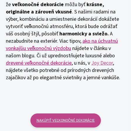
že
veľkonočné dekorácie
môžu byť
krásne,
originálne a zároveň vkusné
. S našimi radami na
výber, kombináciu a umiestnenie dekorácií dokážete
vytvoriť veľkonočnú atmosféru, ktorá bude odrážať
váš osobný štýl, pôsobiť
harmonicky a sviežo.
A
nezabudnite na exteriér. Viac tipov,
ako na úchvatnú
vonkajšiu veľkonočnú výzdobu
nájdete v článku v
našom blogu. Či už uprednostňujete luxusné alebo
drevené veľkonočné dekorácie
, u nás, v
Joy Decor
,
nájdete všetko potrebné od prírodných drevených
zajačikov až po elegantné svietniky a jemné vankúše.
NAKÚPIŤ VEĽKONOČNÉ DEKORÁCIE