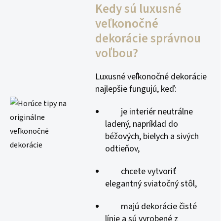
Kedy sú luxusné
veľkonočné
dekorácie správnou
voľbou?
Luxusné veľkonočné dekorácie
najlepšie fungujú, keď:
je interiér neutrálne
ladený, napríklad do
béžových, bielych a sivých
odtieňov,
chcete vytvoriť
elegantný sviatočný stôl,
majú dekorácie čisté
línie a sú vyrobené z