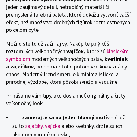
jeden zaujímavý detail, netradičný materiál či
premyslená farebná paleta, ktoré dokážu vytvoriť väčší
efekt, než množstvo drobných figúrok rozmiestnených
po celom byte.
Možno ste to už zažili aj vy. Nakúpite plný kôš
roztomilých veľkonočných
vajíčok,
ktoré sú
klasickým
symbolom
moderných veľkonočných osláv,
kvetiniek
a zajačikov,
no doma z toho potom vznikne vizuálny
chaos. Moderný trend smeruje k minimalistickej a
prírodnej výzdobe, ktorá pôsobí sviežo a vzdušne.
Prinášame vám tipy, ako dosiahnuť originálny a čistý
veľkonočný look:
zamerajte sa na jeden hlavný motív
– či už
sú to
zajačiky
,
vajíčka
alebo kvetinky, držte sa ich
ako dominantného prvku,