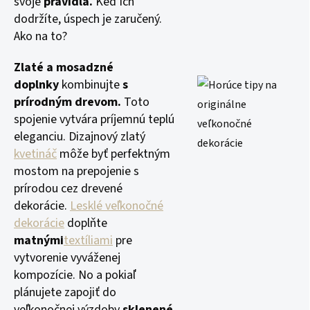
svoje
pravidlá.
Keď ich
dodržíte, úspech je zaručený.
Ako na to?
Zlaté a mosadzné
doplnky
kombinujte
s
prírodným drevom.
Toto
spojenie vytvára príjemnú teplú
eleganciu. Dizajnový zlatý
kvetináč
môže byť perfektným
mostom na prepojenie s
prírodou cez drevené
dekorácie.
Lesklé veľkonočné
dekorácie
doplňte
matnými
textíliami
pre
vytvorenie vyváženej
kompozície. No a pokiaľ
plánujete zapojiť do
veľkonočnej výzdoby
sklenené