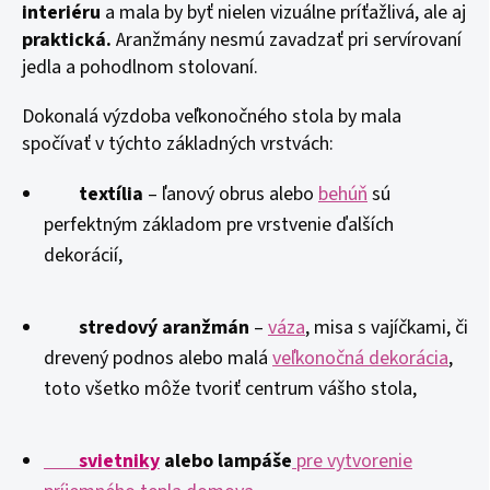
interiéru
a mala by byť nielen vizuálne príťažlivá, ale aj
praktická.
Aranžmány nesmú zavadzať pri servírovaní
jedla a pohodlnom stolovaní.
Dokonalá výzdoba veľkonočného stola by mala
spočívať v týchto základných vrstvách:
textília
– ľanový obrus alebo
behúň
sú
perfektným základom pre vrstvenie ďalších
dekorácií,
stredový aranžmán
–
váza
, misa s vajíčkami, či
drevený podnos alebo malá
veľkonočná dekorácia
,
toto všetko môže tvoriť centrum vášho stola,
svietniky
alebo lampáše
pre vytvorenie