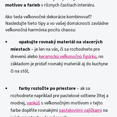
motívov a farieb
v rôznych častiach interiéru.
Ako teda veľkonočné dekorácie kombinovať?
Nasledujte tieto tipy a vo vašej domácnosti zavládne
veľkonočná harmónia pocitu chaosu:
opakujte rovnaký materiál na viacerých
miestach
– je len na vás, či sa rozhodnete pre
drevenú alebo
keramickú veľkonočnú figúrku
, no
základom je pridať rovnaký materiál aj do kuchyne
či na stôl,
farby rozložte po priestore
– ak sa
rozhodnete napríklad pre pastelové odtiene žltej a
modrej,
vankúš
s veľkonočným motívom v tejto
farbe doplňte rovnakými
pastelovými vajíčkami
na