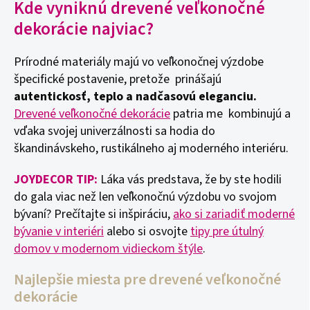
Kde vyniknú drevené veľkonočné
dekorácie najviac?
Prírodné materiály majú vo veľkonočnej výzdobe
špecifické postavenie, pretože prinášajú
autentickosť, teplo a nadčasovú eleganciu.
Drevené veľkonočné dekorácie
patria me kombinujú a
vďaka svojej univerzálnosti sa hodia do
škandinávskeho, rustikálneho aj moderného interiéru.
JOYDECOR TIP:
Láka vás predstava, že by ste hodili
do gala viac než len veľkonočnú výzdobu vo svojom
bývaní? Prečítajte si inšpiráciu,
ako si zariadiť moderné
bývanie v interiéri
alebo si osvojte
tipy pre útulný
domov v modernom vidieckom štýle
.
Najlepšie miesta pre drevené veľkonočné
dekorácie