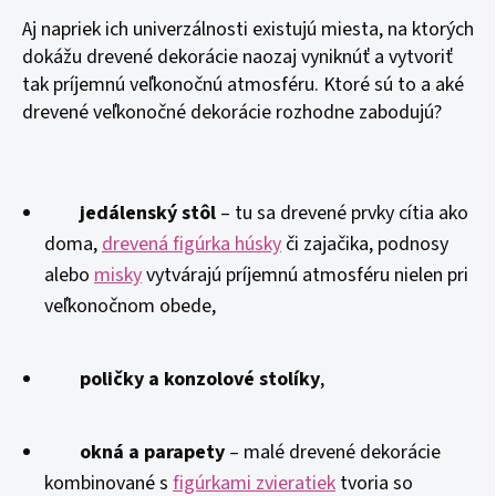
Aj napriek ich univerzálnosti existujú miesta, na ktorých
dokážu drevené dekorácie naozaj vyniknúť a vytvoriť
tak príjemnú veľkonočnú atmosféru. Ktoré sú to a aké
drevené veľkonočné dekorácie rozhodne zabodujú?
jedálenský stôl
– tu sa drevené prvky cítia ako
doma,
drevená figúrka húsky
či zajačika, podnosy
alebo
misky
vytvárajú príjemnú atmosféru nielen pri
veľkonočnom obede,
poličky a konzolové stolíky
,
okná a parapety
– malé drevené dekorácie
kombinované s
figúrkami zvieratiek
tvoria so