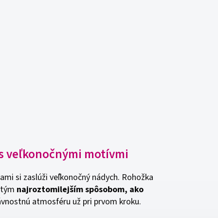
e s veľkonočnými motívmi
rami si zaslúži veľkonočný nádych. Rohožka
 tým
najroztomilejším spôsobom, ako
ávnostnú atmosféru už pri prvom kroku.