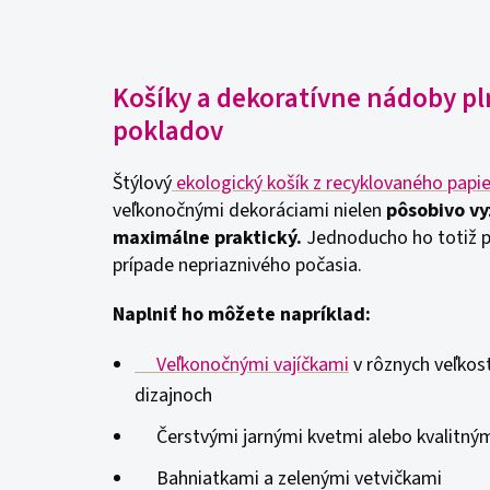
Košíky a dekoratívne nádoby p
pokladov
Štýlový
ekologický košík z recyklovaného papi
veľkonočnými dekoráciami nielen
pôsobivo vy
maximálne praktický.
Jednoducho ho totiž p
prípade nepriaznivého počasia.
Naplniť ho môžete napríklad:
Veľkonočnými vajíčkami
v rôznych veľkost
dizajnoch
Čerstvými jarnými kvetmi alebo kvalitným
Bahniatkami a zelenými vetvičkami