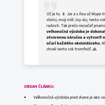
Už je tu. 🌷 Jar a s ňou už klope t
všetci, moji milí Joy-áci, tento r
radosti. Tak prečo nezačať priam
veľkonočná výzdoba je dokonal
otvorenou náručou a vytvoriť 
očarí každého okoloidúceho.
Al
chceli tento rok tromfnúť. 🙏
OBSAH ČLÁNKU:
Veľkonočná výzdoba pred dvere je ako vaš