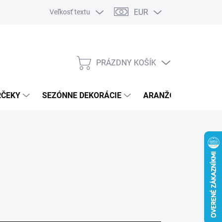
EUR
Veľkosť textu
PRÁZDNY KOŠÍK
NÁKUPNÝ
KOŠÍK
RČEKY
SEZÓNNE DEKORÁCIE
ARANŽOVACÍ MATER