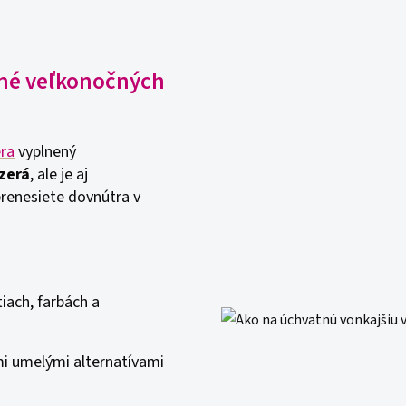
lné veľkonočných
era
vyplnený
zerá
, ale je aj
renesiete dovnútra v
iach, farbách a
i umelými alternatívami