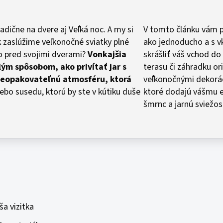
radične na dvere aj Veľká noc. A my si
V tomto článku vám 
ok zaslúžime veľkonočné sviatky plné
ako jednoducho a s 
o pred svojimi dverami?
Vonkajšia
skrášliť váš vchod d
ým spôsobom, ako privítať jar s
terasu či záhradku or
neopakovateľnú atmosféru, ktorá
veľkonočnými dekorá
ebo susedu, ktorú by ste v kútiku duše
ktoré dodajú vášmu e
šmrnc a jarnú sviežos
a vizitka