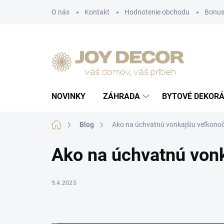
Prejsť
O nás
Kontakt
Hodnotenie obchodu
Bonus
na
obsah
NOVINKY
ZÁHRADA
BYTOVÉ DEKORÁ
Domov
Blog
Ako na úchvatnú vonkajšiu veľkono
Ako na úchvatnú von
9.4.2025