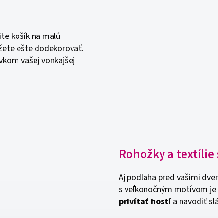
te košík na malú
ôžete ešte dodekorovať.
rvkom vašej vonkajšej
Rohožky a textíli
Aj podlaha pred vašimi dve
s veľkonočným motívom je
privítať hostí
a navodiť sl