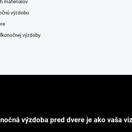
h materiálov
očnú výzdobu
ere
eľkonočnej výzdoby
nočná výzdoba pred dvere je ako vaša viz