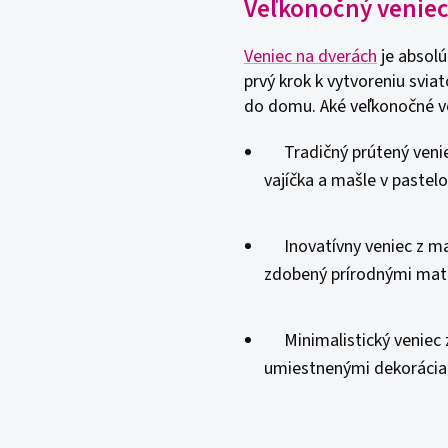
Veľkonočný veniec
Veniec na dverách
je absolú
prvý krok k vytvoreniu svi
do domu. Aké veľkonočné ve
Tradičný prútený veniec
vajíčka a mašle v pastel
Inovatívny veniec z ma
zdobený prírodnými mate
Minimalistický veniec z
umiestnenými dekorácia