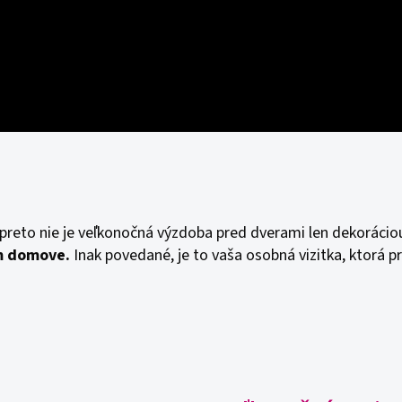
j preto nie je veľkonočná výzdoba pred dverami len dekorácio
m domove.
Inak povedané, je to vaša osobná vizitka, ktorá p