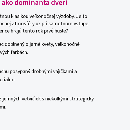
 ako dominanta dverí
tnou klasikou veľkonočnej výzdoby. Je to
atočnej atmosféry už pri samotnom vstupe
nce hrajú tento rok prvé husle?
 doplnený o jarné kvety, veľkonočné
ových farbách.
chu posypaný drobnými vajíčkami a
riálmi.
 jemných vetvičiek s niekoľkými strategicky
mi.