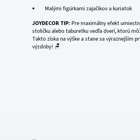
Malými figúrkami zajačikov a kuriatok
JOYDECOR TIP:
Pre maximálny efekt umiestni
stoličku alebo taburetku vedľa dverí, ktorú m
Takto získa na výške a stane sa výraznejším p
výzdoby! 🪑