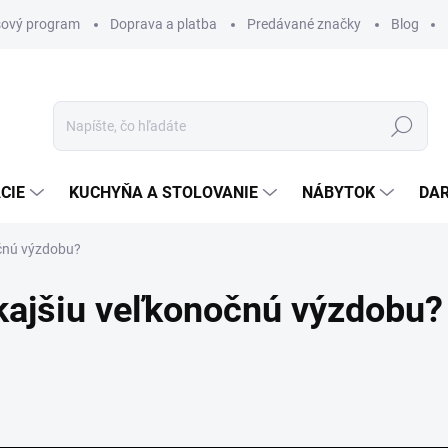
ový program
Doprava a platba
Predávané značky
Blog
Hľadať
CIE
KUCHYŇA A STOLOVANIE
NÁBYTOK
DA
čnú výzdobu?
kajšiu veľkonočnú výzdobu?