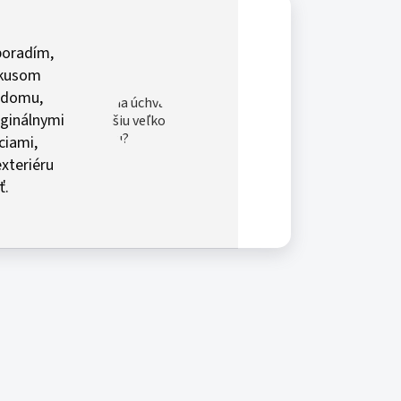
poradím,
vkusom
o domu,
iginálnymi
ciami,
xteriéru
ť.