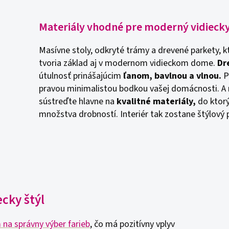
Materiály vhodné pre moderný vidieck
Masívne stoly, odkryté trámy a drevené parkety, k
tvoria základ aj v modernom vidieckom dome.
Dr
útulnosť prinášajúcim
ľanom, bavlnou a vlnou.
P
pravou minimalistou bodkou vašej domácnosti. A 
sústreďte hlavne na
kvalitné materiály,
do ktorý
množstva drobností. Interiér tak zostane štýlový 
cky štýl
na správny výber farieb
, čo má pozitívny vplyv