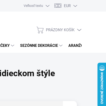
EUR
Veľkosť textu
PRÁZDNY KOŠÍK
NÁKUPNÝ
KOŠÍK
RČEKY
SEZÓNNE DEKORÁCIE
ARANŽOVACÍ MATER
idieckom štýle