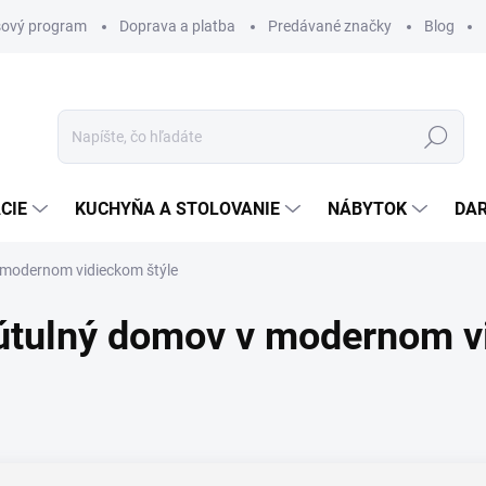
ový program
Doprava a platba
Predávané značky
Blog
Hľadať
CIE
KUCHYŇA A STOLOVANIE
NÁBYTOK
DA
v modernom vidieckom štýle
e útulný domov v modernom v