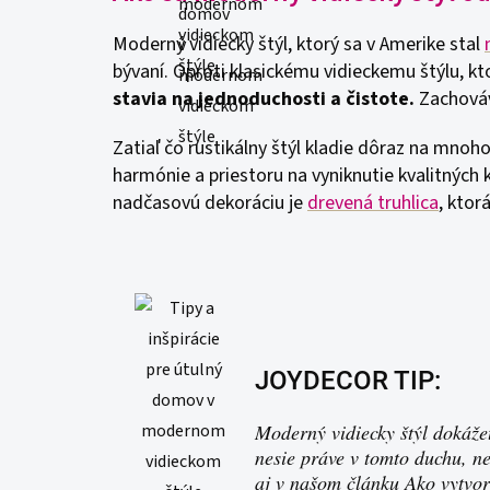
Moderný vidiecky štýl, ktorý sa v Amerike stal
bývaní. Oproti klasickému vidieckemu štýlu, kt
stavia na jednoduchosti a čistote.
Zachováv
Zatiaľ čo rustikálny štýl kladie dôraz na mno
harmónie a priestoru na vyniknutie kvalitných 
nadčasovú dekoráciu je
drevená truhlica
, ktor
JOYDECOR TIP:
Moderný vidiecky štýl dokáže
nesie práve v tomto duchu, ne
aj v našom článku Ako vytvor