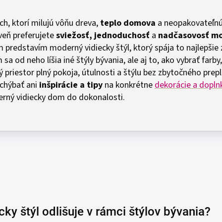
ých, ktorí milujú vôňu dreva,
teplo domova
a neopakovateľn
veň preferujete
sviežosť, jednoduchosť
a
nadčasovosť m
 predstavím moderný vidiecky štýl, ktorý spája to najlepšie 
a od neho líšia iné štýly bývania, ale aj to, ako vybrať farby
ý priestor plný pokoja, útulnosti a štýlu bez zbytočného prep
 chýbať ani
inšpirácie a tipy
na konkrétne
dekorácie a dopln
erný vidiecky dom do dokonalosti.
ky štýl odlišuje v rámci štýlov bývania?