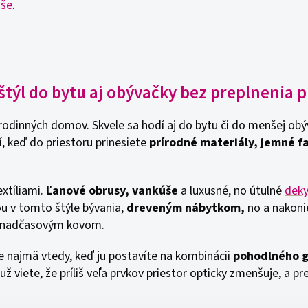
oše
.
štýl do bytu aj obývačky bez preplnenia p
rodinných domov. Skvele sa hodí aj do bytu či do menšej ob
í, keď do priestoru prinesiete
prírodné materiály, jemné f
xtíliami.
Ľanové obrusy, vankúše
a luxusné, no útulné
dek
 v tomto štýle bývania,
dreveným nábytkom,
no a nakonie
s nadčasovým kovom.
najmä vtedy, keď ju postavíte na kombinácii
pohodlného g
už viete, že príliš veľa prvkov priestor opticky zmenšuje, a p