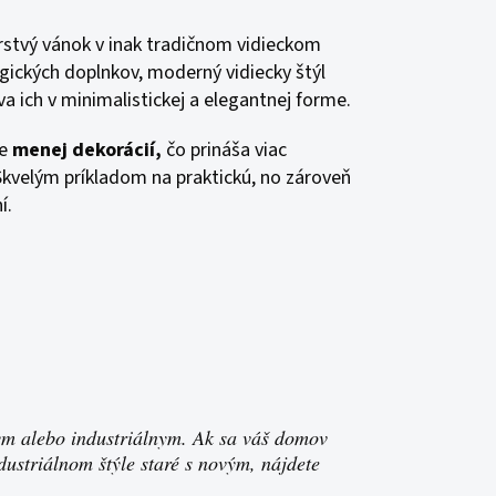
erstvý vánok v inak tradičnom vidieckom
lgických doplnkov, moderný vidiecky štýl
va ich v minimalistickej a elegantnej forme.
je
menej dekorácií,
čo prináša viac
Skvelým príkladom na praktickú, no zároveň
í.
kym alebo industriálnym. Ak sa váš domov
dustriálnom štýle staré s novým, nájdete