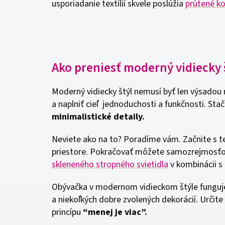
usporiadanie textílií skvele poslúžia
prútené k
Ako preniesť moderný vidiecky 
Moderný vidiecky štýl nemusí byť len výsadou 
a naplniť cieľ jednoduchosti a funkčnosti. Stač
minimalistické detaily.
Neviete ako na to? Poradíme vám. Začnite s te
priestore. Pokračovať môžete samozrejmosťou
skleneného stropného svietidla
v kombinácii 
Obývačka v modernom vidieckom štýle funguje 
a niekoľkých dobre zvolených dekorácií. Určite 
princípu
“menej je viac”.