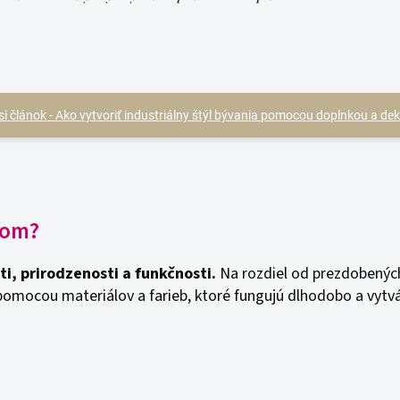
 si článok - Ako vytvoriť industriálny štýl bývania pomocou doplnkou a dek
dom?
ti, prirodzenosti a funkčnosti.
Na rozdiel od prezdobených 
omocou materiálov a farieb, ktoré fungujú dlhodobo a vytvá