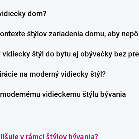
vidiecky dom?
kontexte štýlov zariadenia domu, aby nepô
vidiecky štýl do bytu aj obývačky bez pre
irácie na moderný vidiecky štýl?
k modernému vidieckemu štýlu bývania
lišuje v rámci štýlov bývania?