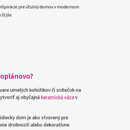
rvoplánovo?
vare umelých kohútikov či srdiečok na
ytvoriť aj obyčajná
keramická váza
v
diecky dom je ako stvorený pre
anie drobností alebo dekoratívne