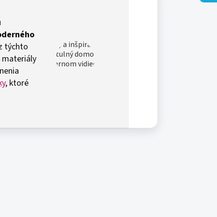
ú
oderného
z týchto
, materiály
lnenia
ky
, ktoré