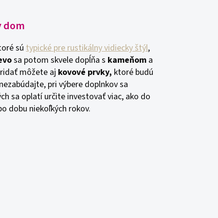
y dom
toré sú
typické pre rustikálny vidiecky štýl
,
evo
sa potom skvele dopĺňa s
kameňom
a
ridať môžete aj
kovové prvky,
ktoré budú
nezabúdajte, pri výbere doplnkov sa
ch sa oplatí určite investovať viac, ako do
po dobu niekoľkých rokov.