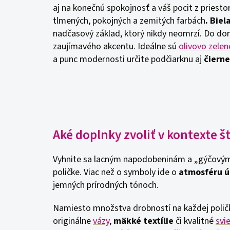
aj na konečnú spokojnosť a váš pocit z priesto
tlmených, pokojných a zemitých farbách
. Bie
nadčasový základ, ktorý nikdy neomrzí. Do do
zaujímavého akcentu. Ideálne sú
olivovo zelen
a punc modernosti určite podčiarknu aj
čiern
Aké doplnky zvoliť v kontexte 
Vyhnite sa lacným napodobeninám a „gýčovým“ 
poličke. Viac než o symboly ide o
atmosféru út
jemných prírodných tónoch.
Namiesto množstva drobností na každej poličk
originálne
vázy
,
mäkké textílie
či kvalitné
svi