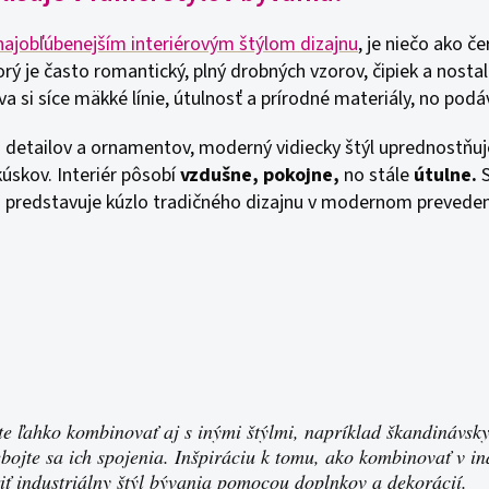
najobľúbenejším interiérovým štýlom dizajnu
, je niečo ako č
orý je často romantický, plný drobných vzorov, čipiek a nosta
a si síce mäkké línie, útulnosť a prírodné materiály, no podá
ho detailov a ornamentov, moderný vidiecky štýl uprednostňu
kúskov. Interiér pôsobí
vzdušne, pokojne,
no stále
útulne.
á predstavuje kúzlo tradičného dizajnu v modernom preveden
te ľahko kombinovať aj s inými štýlmi, napríklad škandinávs
bojte sa ich spojenia. Inšpiráciu k tomu, ako kombinovať v in
iť industriálny štýl bývania pomocou doplnkov a dekorácií.