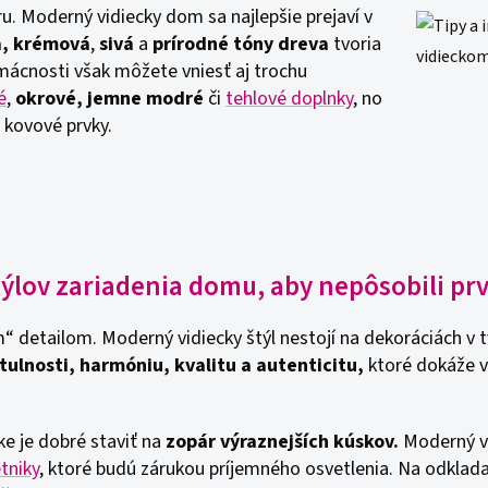
ru. Moderný vidiecky dom sa najlepšie prejaví v
la, krémová
,
sivá
a
prírodné tóny dreva
tvoria
mácnosti však môžete vniesť aj trochu
é
,
okrové, jemne modré
či
tehlové doplnky
, no
e
kovové prvky.
štýlov zariadenia domu, aby nepôsobili p
detailom. Moderný vidiecky štýl nestojí na dekoráciách v t
ulnosti, harmóniu, kvalitu a autenticitu,
ktoré dokáže v
e je dobré staviť na
zopár výraznejších kúskov.
Moderný vi
etniky
, ktoré budú zárukou príjemného osvetlenia. Na odklad