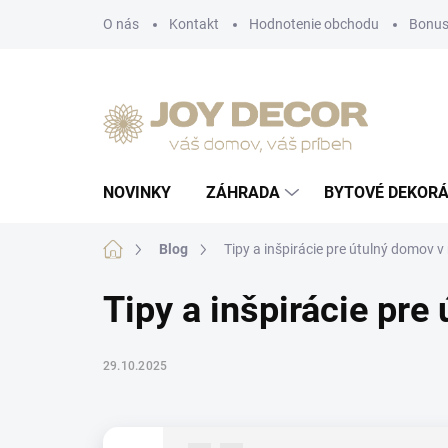
Prejsť
O nás
Kontakt
Hodnotenie obchodu
Bonus
na
obsah
NOVINKY
ZÁHRADA
BYTOVÉ DEKORÁ
Domov
Blog
Tipy a inšpirácie pre útulný domov 
Tipy a inšpirácie pr
29.10.2025