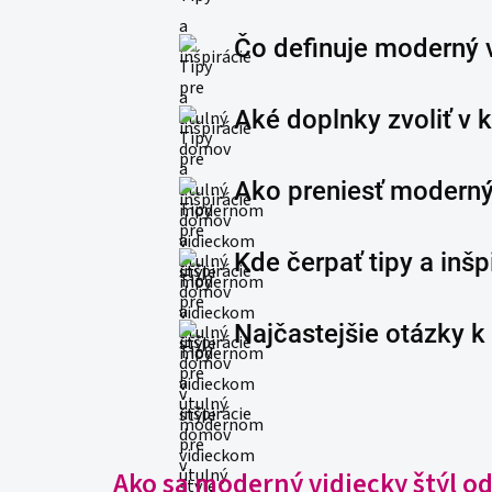
Čo definuje moderný 
Aké doplnky zvoliť v 
Ako preniesť moderný 
Kde čerpať tipy a inšp
Najčastejšie otázky 
Ako sa moderný vidiecky štýl od