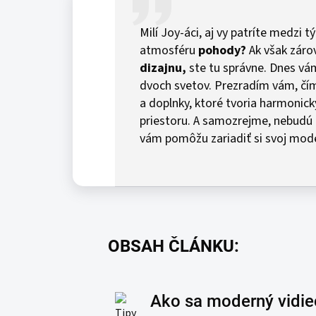
Milí Joy-áci, aj vy patríte medzi t
atmosféru
pohody?
Ak však záro
dizajnu,
ste tu správne. Dnes vám
dvoch svetov. Prezradím vám, čím s
a doplnky, ktoré tvoria harmonick
priestoru. A samozrejme, nebudú
vám pomôžu zariadiť si svoj mod
OBSAH ČLÁNKU:
Ako sa moderný vidiec