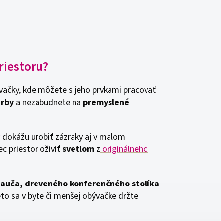
riestoru?
ývačky, kde môžete s jeho prvkami pracovať
arby
a nezabudnete na
premyslené
y
dokážu urobiť zázraky aj v malom
c priestor oživiť
svetlom
z
originálneho
auča, dreveného konferenčného stolíka
reto sa v byte či menšej obývačke držte