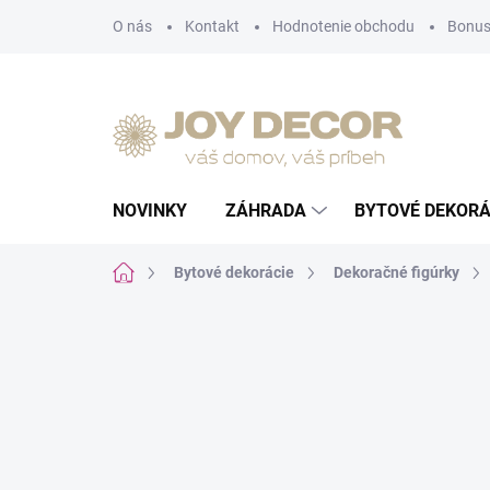
Prejsť
O nás
Kontakt
Hodnotenie obchodu
Bonus
na
obsah
NOVINKY
ZÁHRADA
BYTOVÉ DEKORÁ
Domov
Bytové dekorácie
Dekoračné figúrky