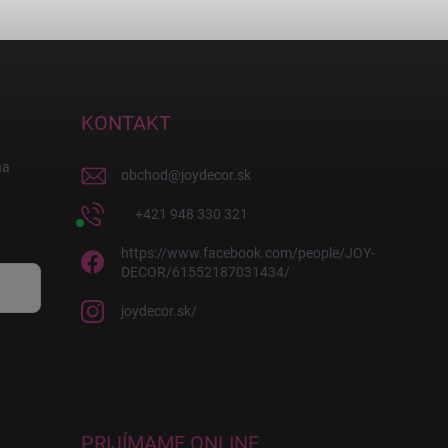
KONTAKT
na
obchod
@
joydecor.sk
+421 948 330 321
https://www.facebook.com/people/JOY-
DECOR/61552187031434/
joydecor.sk/
PRIJÍMAME ONLINE