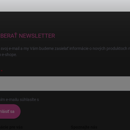
BERAŤ NEWSLETTER
 svoj e-mail a my Vám budeme zasielať informácie o nových produktoch 
 e-shope.
ím e-mailu súhlasíte s
podmienkami ochrany osobných údajov
hlásiť sa
ácie pre vás
Spoznajte nás