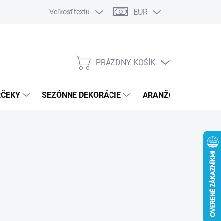
EUR
Veľkosť textu
PRÁZDNY KOŠÍK
NÁKUPNÝ
KOŠÍK
RČEKY
SEZÓNNE DEKORÁCIE
ARANŽOVACÍ MATER