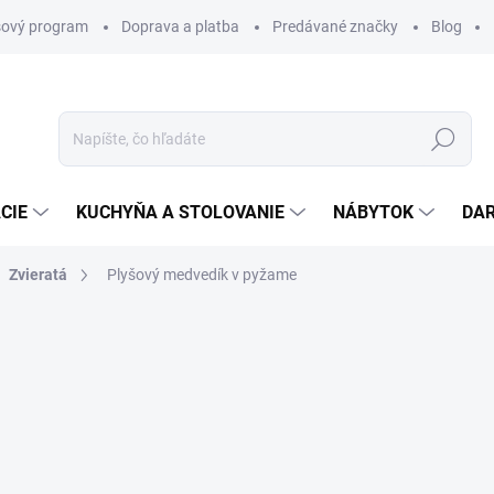
ový program
Doprava a platba
Predávané značky
Blog
Hľadať
CIE
KUCHYŇA A STOLOVANIE
NÁBYTOK
DA
Zvieratá
Plyšový medvedík v pyžame