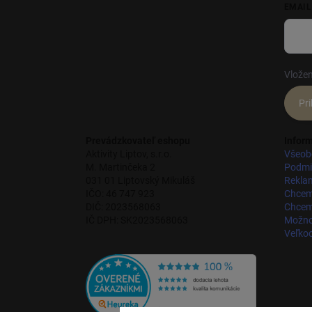
EMAIL
Vložen
Pri
Prevádzkovateľ eshopu
Inform
Aktivity Liptov, s.r.o.
Všeob
M. Martinčeka 2
Podmi
031 01 Liptovský Mikuláš
Rekla
IČO: 46 747 923
Chcem
DIČ: 2023568063
Chcem 
IČ DPH: SK2023568063
Možnos
Veľko