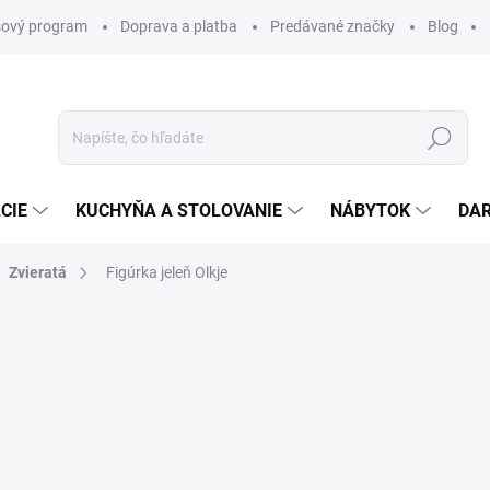
ový program
Doprava a platba
Predávané značky
Blog
Hľadať
CIE
KUCHYŇA A STOLOVANIE
NÁBYTOK
DA
Zvieratá
Figúrka jeleň Olkje