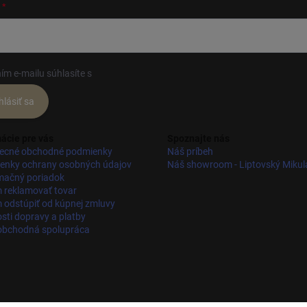
ím e-mailu súhlasíte s
podmienkami ochrany osobných údajov
hlásiť sa
ácie pre vás
Spoznajte nás
ecné obchodné podmienky
Náš príbeh
enky ochrany osobných údajov
Náš showroom - Liptovský Mikul
mačný poriadok
 reklamovať tovar
odstúpiť od kúpnej zmluvy
ti dopravy a platby
obchodná spolupráca