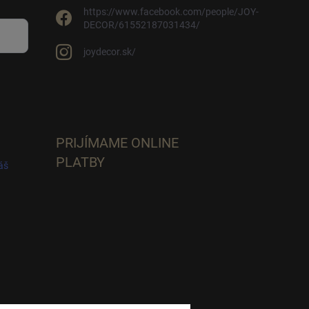
https://www.facebook.com/people/JOY-
DECOR/61552187031434/
joydecor.sk/
PRIJÍMAME ONLINE
PLATBY
áš