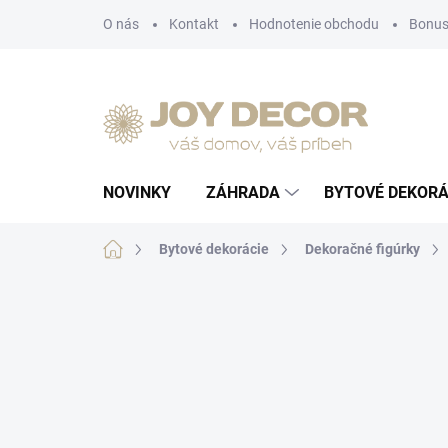
Prejsť
O nás
Kontakt
Hodnotenie obchodu
Bonus
na
obsah
NOVINKY
ZÁHRADA
BYTOVÉ DEKORÁ
Domov
Bytové dekorácie
Dekoračné figúrky