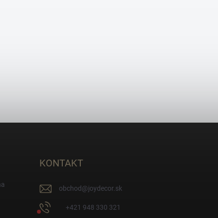
KONTAKT
na
obchod
@
joydecor.sk
+421 948 330 321