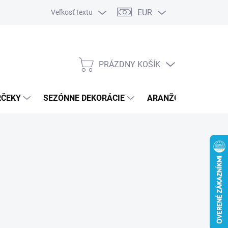
EUR
Veľkosť textu
PRÁZDNY KOŠÍK
NÁKUPNÝ
KOŠÍK
RČEKY
SEZÓNNE DEKORÁCIE
ARANŽOVACÍ MATER