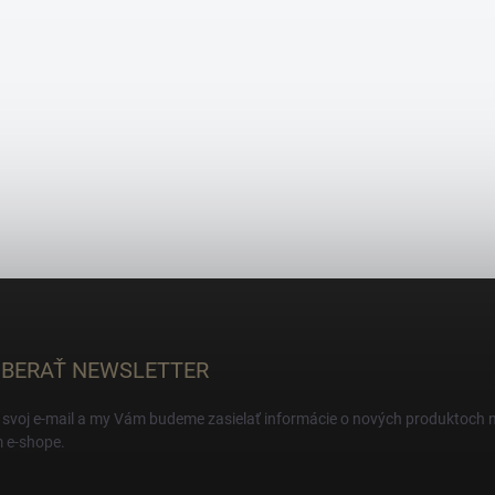
BERAŤ NEWSLETTER
 svoj e-mail a my Vám budeme zasielať informácie o nových produktoch 
 e-shope.