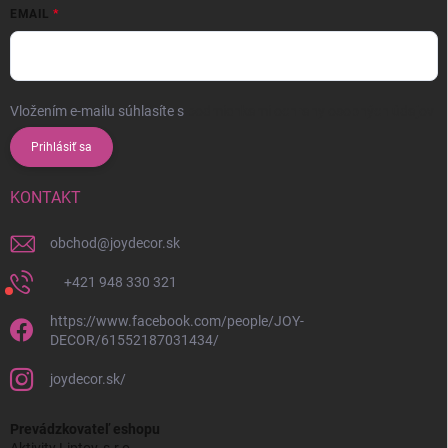
EMAIL
Vložením e-mailu súhlasíte s
podmienkami ochrany osobných údajov
Prihlásiť sa
KONTAKT
obchod
@
joydecor.sk
+421 948 330 321
https://www.facebook.com/people/JOY-
DECOR/61552187031434/
joydecor.sk/
Prevádzkovateľ eshopu