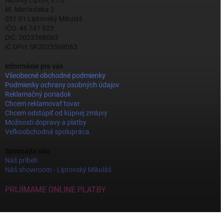
Aktivity Liptov, s.r.o.
M. Martinčeka 2
031 01 Liptovský Mikuláš
IČO: 46 747 923
DIČ: 2023568063
IČ DPH: SK2023568063
Informácie pre vás
Všeobecné obchodné podmienky
Podmienky ochrany osobných údajov
Reklamačný poriadok
Chcem reklamovať tovar
Chcem odstúpiť od kúpnej zmluvy
Možnosti dopravy a platby
Veľkoobchodná spolupráca
Spoznajte nás
Náš príbeh
Náš showroom - Liptovský Mikuláš
PRIJÍMAME ONLINE PLATBY