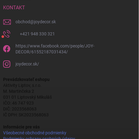
KONTAKT
obchod
@
joydecor.sk
+421 948 330 321
https://www.facebook.com/people/JOY-
DECOR/61552187031434/
joydecor.sk/
Prevádzkovateľ eshopu
Aktivity Liptov, s.r.o.
M. Martinčeka 2
031 01 Liptovský Mikuláš
IČO: 46 747 923
DIČ: 2023568063
IČ DPH: SK2023568063
Informácie pre vás
Všeobecné obchodné podmienky
Podmienky ochrany osobných údajov