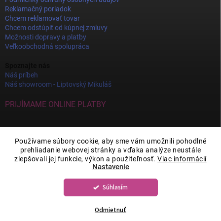
Reklamačný poriadok
Chcem reklamovať tovar
Chcem odstúpiť od kúpnej zmluvy
Možnosti dopravy a platby
Veľkoobchodná spolupráca
Spoznajte nás
Náš príbeh
Náš showroom - Liptovský Mikuláš
PRIJÍMAME ONLINE PLATBY
Používame súbory cookie, aby sme vám umožnili pohodlné
prehliadanie webovej stránky a vďaka analýze neustále
zlepšovali jej funkcie, výkon a použiteľnosť.
Viac informácií
Nastavenie
Súhlasím
Copyright 2026
JOY DECOR
. Všetky práva vyhradené.
Upraviť nastavenie
cookies
Odmietnuť
Vytvoril Shoptet