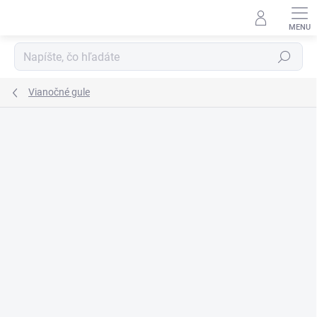
Prejsť
na
obsah
Hľadať
Vianočné gule