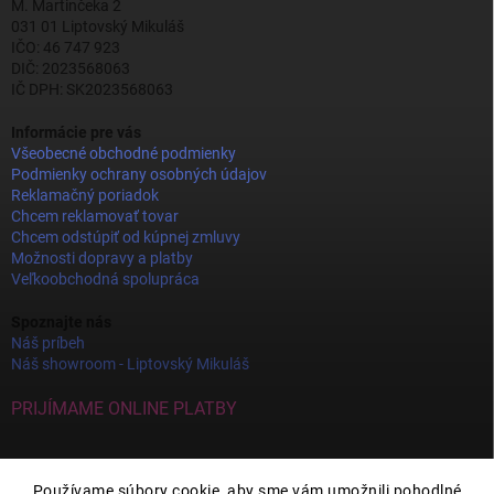
M. Martinčeka 2
031 01 Liptovský Mikuláš
IČO: 46 747 923
DIČ: 2023568063
IČ DPH: SK2023568063
Informácie pre vás
Všeobecné obchodné podmienky
Podmienky ochrany osobných údajov
Reklamačný poriadok
Chcem reklamovať tovar
Chcem odstúpiť od kúpnej zmluvy
Možnosti dopravy a platby
Veľkoobchodná spolupráca
Spoznajte nás
Náš príbeh
Náš showroom - Liptovský Mikuláš
PRIJÍMAME ONLINE PLATBY
Používame súbory cookie, aby sme vám umožnili pohodlné