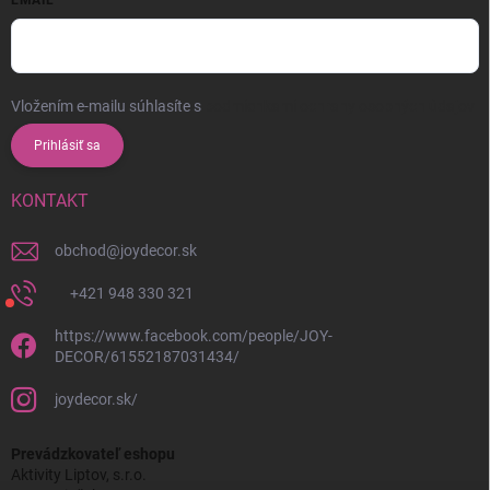
EMAIL
Vložením e-mailu súhlasíte s
podmienkami ochrany osobných údajov
Prihlásiť sa
KONTAKT
obchod
@
joydecor.sk
+421 948 330 321
https://www.facebook.com/people/JOY-
DECOR/61552187031434/
joydecor.sk/
Prevádzkovateľ eshopu
Aktivity Liptov, s.r.o.