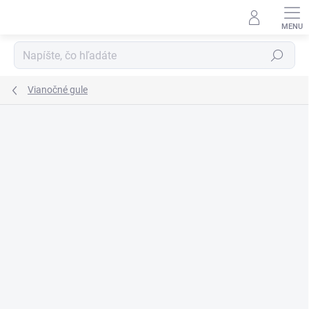
Prejsť
na
obsah
Hľadať
Vianočné gule