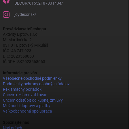
DECOR/61552187031434/
joydecor.sk/
Prevádzkovateľ eshopu
Aktivity Liptov, s.r.o.
M. Martinčeka 2
031 01 Liptovský Mikuláš
IČO: 46 747 923
DIČ: 2023568063
IČ DPH: SK2023568063
Informácie pre vás
Všeobecné obchodné podmienky
Podmienky ochrany osobných údajov
Reklamačný poriadok
Chcem reklamovať tovar
Chcem odstúpiť od kúpnej zmluvy
Možnosti dopravy a platby
Veľkoobchodná spolupráca
Spoznajte nás
Náš príbeh