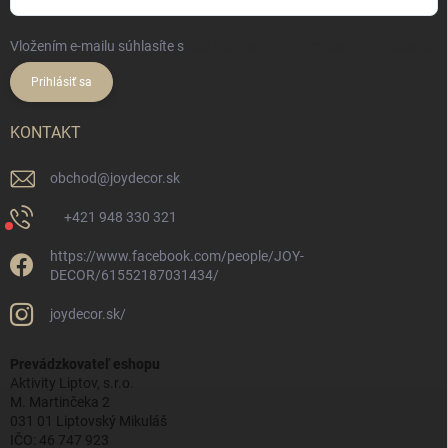
Vložením e-mailu súhlasíte s
podmienkami ochrany osobných údajov
Prihlásiť sa
KONTAKT
obchod
@
joydecor.sk
+421 948 330 321
https://www.facebook.com/people/JOY-
DECOR/61552187031434/
joydecor.sk/
Prevádzkovateľ eshopu
Aktivity Liptov, s.r.o.
M. Martinčeka 2
031 01 Liptovský Mikuláš
IČO: 46 747 923