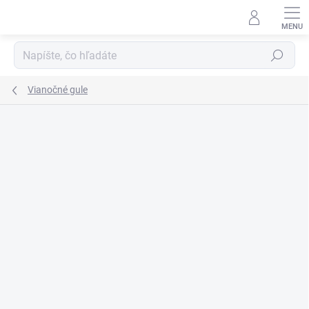
Prejsť
na
obsah
Hľadať
Vianočné gule