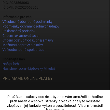
DIČ: 2023568063
IČ DPH: SK2023568063
Informácie pre vás
Všeobecné obchodné podmienky
Podmienky ochrany osobných údajov
Reklamačný poriadok
Chcem reklamovať tovar
Chcem odstúpiť od kúpnej zmluvy
Možnosti dopravy a platby
Veľkoobchodná spolupráca
Spoznajte nás
Náš príbeh
Náš showroom - Liptovský Mikuláš
PRIJÍMAME ONLINE PLATBY
Používame súbory cookie, aby sme vám umožnili pohodlné
prehliadanie webovej stránky a vďaka analýze neustále
zlepšovali jej funkcie, výkon a použiteľnosť.
Viac informácií
Nastavenie